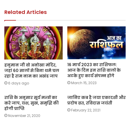
o
p
k
k
Related Articles
16 मार्च 2023 का राशिफल:
हनुमान जी वो अनोखा मंदिर,
आज के दिन इन राशि वालों के
जहां 60 सालों से बिना थमे चल
अटके हुए कार्य संपन्न होंगे
रहा है राम नाम का अखंड जाप
March 15, 2023
6 days ago
राशि के अनुसार सूर्य मन्त्रों का
जानिए कब है जया एकादशी और
करे जाप, यश, सुख, समृद्धि की
प्रदोष व्रत, रविदास जयंती
होगी प्राप्ति
February 22, 2021
November 21, 2020