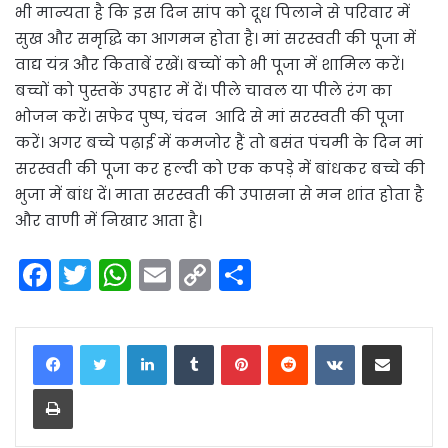
भी मान्यता है कि इस दिन सांप को दूध पिलाने से परिवार में
सुख और समृद्धि का आगमन होता है। मां सरस्वती की पूजा में
वाद्य यंत्र और किताबें रखें। बच्चों को भी पूजा में शामिल करें।
बच्चों को पुस्तकें उपहार में दें। पीले चावल या पीले रंग का
भोजन करें। सफेद पुष्प, चंदन आदि से मां सरस्वती की पूजा
करें। अगर बच्चे पढ़ाई में कमजोर हैं तो बसंत पंचमी के दिन मां
सरस्वती की पूजा कर हल्दी को एक कपड़े में बांधकर बच्चे की
भुजा में बांध दें। माता सरस्वती की उपासना से मन शांत होता है
और वाणी में निखार आता है।
F
T
W
E
C
S
a
w
h
m
o
h
c
itt
a
ai
p
ar
LinkedIn
Tumblr
Pinterest
Reddit
VKontakte
Share via Email
e
er
ts
l
y
e
Print
b
A
Li
o
p
n