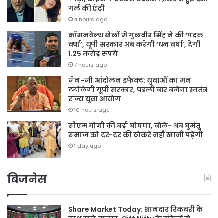
गर्ल की एंट्री
4 hours ago
कॉमनवेल्थ खेलों में गुलवीर सिंह ने की ‘पदक
वर्षा’, यूपी सरकार अब करेगी ‘धन वर्षा’, देगी
1.25 करोड़ रुपये
7 hours ago
जेन-जी आंदोलन इफेक्ट: युवाओं का मन
टटोलेगी यूपी सरकार, पहली बार बनेगा स्वतंत्र
राज्य युवा आयोग
10 hours ago
सीएम योगी की बड़ी घोषणा, बोले- अब घुमंतू
समाज को दर-दर की ठोकरें नहीं खानी पड़ेंगी
1 day ago
बिजनेस
Share Market Today: शानदार रिकवरी के