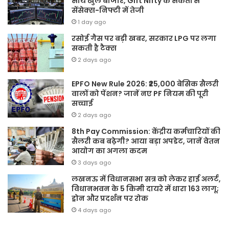
साथ खुले बाजार, Gift Nifty के संकेतों से
सेंसेक्स-निफ्टी में तेजी
1 day ago
रसोई गैस पर बड़ी खबर, सरकार LPG पर लगा
सकती है टैक्स
2 days ago
EPFO New Rule 2026: ₹25,000 बेसिक सैलरी
वालों को पेंशन? जानें नए PF नियम की पूरी
सच्चाई
2 days ago
8th Pay Commission: केंद्रीय कर्मचारियों की
सैलरी कब बढ़ेगी? आया बड़ा अपडेट, जानें वेतन
आयोग का अगला कदम
3 days ago
लखनऊ में विधानसभा सत्र को लेकर हाई अलर्ट,
विधानभवन के 5 किमी दायरे में धारा 163 लागू;
ड्रोन और प्रदर्शन पर रोक
4 days ago