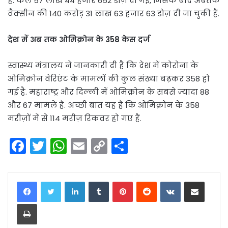
हैं. कल 57 लाख 44 हजार 652 डोज़ दी गईं, जिसके बाद अबतक
वैक्सीन की 140 करोड़ 31 लाख 63 हजार 63 डोज़ दी जा चुकी हैं.
देश में अब तक ओमिक्रोन के 358 केस दर्ज
स्वास्थ्य मंत्रालय ने जानकारी दी है कि देश में कोरोना के
ओमिक्रोन वेरिएंट के मामलों की कुल संख्या बढ़कर 358 हो
गई है. महाराष्ट्र और दिल्ली में ओमिक्रोन के सबसे ज़्यादा 88
और 67 मामले हैं. अच्छी बात यह है कि ओमिक्रोन के 358
मरीज़ों में से 114 मरीज़ रिकवर हो गए हैं.
F
T
W
E
C
S
a
w
h
m
o
h
c
itt
a
ai
p
ar
LinkedIn
Tumblr
Pinterest
Reddit
VKontakte
Share via Email
e
er
ts
l
y
e
Print
b
A
Li
o
p
n