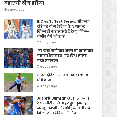
बहाएगी टीम इंडिया
2 days ago
IND vs SL Test Series: श्रीलंका
दौरे पर टीम इंडिया के 3 धाकड़
खिलाड़ी कर सकते हैं डेब्यू, गिल-
गंभीर देंगे मौका?
2 days ago
जो कोई नहीं कर सका वो काम कर
गए राशिद खान, पूरे विश्व में मच
गया तहलका
4 days ago
भारत दौरे पर आएगी Australia
U19 टीम
4 days ago
Jasprit Bumrah Out: श्रीलंका
टेस्ट सीरीज से बाहर हुए बुमराह,
जम्मू-कश्मीर के औक़िब नबी को
मिला टीम इंडिया में मौका