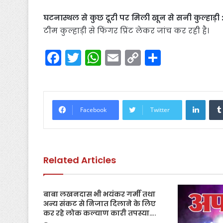
घटनास्थल से कुछ दूरी पर मिली खून से सनी कुल्हाड़ी 
टीम कुल्हाड़ी से फिंगर प्रिंट लेकर जांच कर रही है।
F
T
W
E
C
S
a
w
h
m
o
h
c
itt
a
ai
p
ar
e
er
ts
l
y
e
Linke
Facebook
Twitter
b
A
Li
o
p
n
o
p
k
Related Articles
k
बाबा लखनदास भी भयंकर गर्मी तथा
अन्य संकट से निजात दिलाने के लिए
कर रहे लोक कल्याण कारी तपस्या….