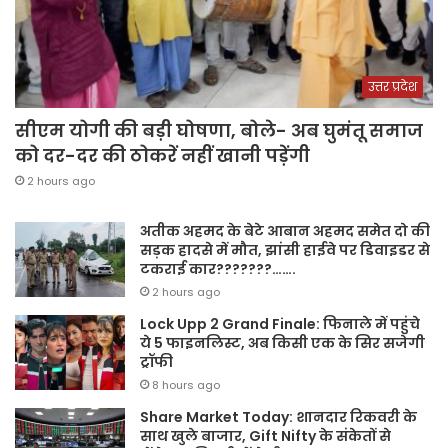
उत्तर प्रदेश
सीएम योगी की बड़ी घोषणा, बोले- अब घुमंतू समाज
को दर-दर की ठोकरें नहीं खानी पड़ेंगी
2 hours ago
अतीक अहमद के बेटे आबान अहमद समेत दो की
सड़क हादसे में मौत, झांसी हाईवे पर डिवाइडर से
टकराई कार???????…….
2 hours ago
Lock Upp 2 Grand Finale: फिनाले में पहुंचे
ये 5 फाइनलिस्ट, अब किसी एक के सिर सजेगी
ट्रॉफी
8 hours ago
Share Market Today: शानदार रिकवरी के
साथ खुले बाजार, Gift Nifty के संकेतों से