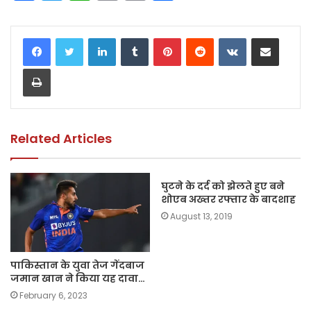
a
w
h
m
o
h
c
itt
a
ai
p
ar
LinkedIn
Tumblr
Pinterest
Reddit
VKontakte
Share via Email
e
er
ts
l
y
e
Print
b
A
Li
o
p
n
o
p
k
k
Related Articles
घुटने के दर्द को झेलते हुए बने
शोएब अख्तर रफ्तार के बादशाह
August 13, 2019
पाकिस्तान के युवा तेज गेंदबाज
जमान खान ने किया यह दावा…
February 6, 2023