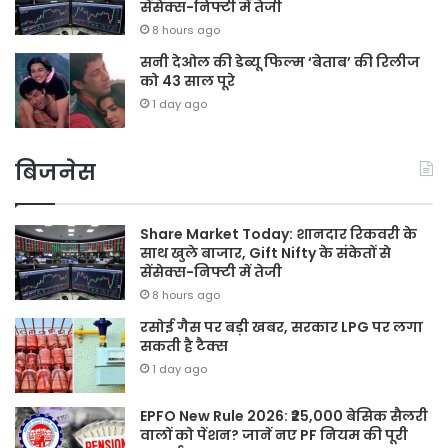
सेंसेक्स-निफ्टी में तेजी
8 hours ago
सनी देओल की डेब्यू फिल्म ‘बेताब’ की रिलीज
को 43 साल पूरे
1 day ago
बिजनेस
Share Market Today: शानदार रिकवरी के
साथ खुले बाजार, Gift Nifty के संकेतों से
सेंसेक्स-निफ्टी में तेजी
8 hours ago
रसोई गैस पर बड़ी खबर, सरकार LPG पर लगा
सकती है टैक्स
1 day ago
EPFO New Rule 2026: ₹25,000 बेसिक सैलरी
वालों को पेंशन? जानें नए PF नियम की पूरी