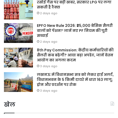
रसोई गैस पर बड़ी खबर, सरकार LPG पर लगा
सकती है टैक्स
2 days ago
EPFO New Rule 2026: ₹25,000 बेसिक सैलरी
वालों को पेंशन? जानें नए PF नियम की पूरी
सच्चाई
2 days ago
8th Pay Commission: केंद्रीय कर्मचारियों की
सैलरी कब बढ़ेगी? आया बड़ा अपडेट, जानें वेतन
आयोग का अगला कदम
3 days ago
लखनऊ में विधानसभा सत्र को लेकर हाई अलर्ट,
विधानभवन के 5 किमी दायरे में धारा 163 लागू;
ड्रोन और प्रदर्शन पर रोक
3 days ago
खेल