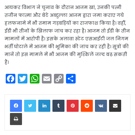
आयकर विभाग ने चुनाव के दौरान आजम खां, उनकी पत्नी
तजीन फात्मा और बेटे अब्दुल्ला आजम द्वारा जमा कराए गये
हलफनामे में भी तमाम गड़बड़ियों का राजफाश किया है। वहीं,
ईडी भी तीनों के खिलाफ जांच कर रहा है। आजम तो ईडी के तीन
मामलों में आरोपी हैं। इसके अलावा स्टेट एसआईटी जल निगम
भर्ती घोटाले में आजम की भूमिका की जांच कर रही है। सूत्रों की
मानें तो इस मामले में भी आजम की मुश्किलें जल्द बढ़ सकती
हैं।
F
T
W
E
C
S
a
w
h
m
o
h
c
itt
a
ai
p
ar
LinkedIn
Tumblr
Pinterest
Reddit
VKontakte
Share via Email
e
er
ts
l
y
e
Print
b
A
Li
o
p
n