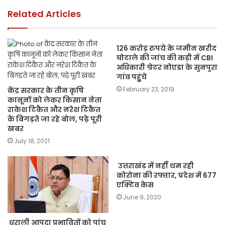
o
p
k
k
Related Articles
126 करोड़ रुपये के जमीन खरीद
घोटाले की जांच की कड़ी में CBI
अधिकारी ग्रेटर नोएडा के सुनपुरा
गांव पहुुंचे
February 23, 2019
केंद्र सरकार के तीन कृषि
कानूनों को लेकर किसान नेता
राकेश टिकैत और नरेश टिकैत
के बिगड़ते जा रहे बोल, पढ़े पूरी
खबर
July 18, 2021
उत्तराखंड में नहीँ थम रही
कोरोना की रफ्तार, प्रदेश में 677
एक्टिव केस
June 9, 2020
धराली आपदा प्रभावितों को पांच