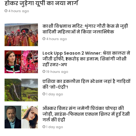
होकर जुड़ेगा यूपी का नया मार्ग
4 hours ago
काशी विश्वनाथ मदिर: शृंगार गौरी केस से जुड़ी
वादिनी महिलाओं ने किया जलाभिषेक
4 hours ago
Lock Upp Season 2 Winner: श्रेया कालरा ने
जीती ट्रॉफी, ₹1 करोड़ का इनाम; शिवांगी जोशी
रहीं रनर-अप
19 hours ago
एशिया का इकलौता हिल स्टेशन जहां है गाड़ियों
की ‘नो-एंट्री’!
1 day ago
ऑस्कर विनर संग जमेगी प्रियंका चोपड़ा की
जोड़ी, साइंस-फिक्शन एक्शन थ्रिलर में हुई देसी
गर्ल की एंट्री
1 day ago