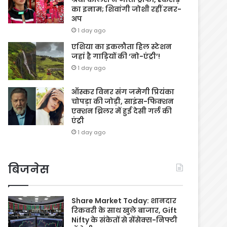
का इनाम; शिवांगी जोशी रहीं रनर-
अप
1 day ago
एशिया का इकलौता हिल स्टेशन
जहां है गाड़ियों की ‘नो-एंट्री’!
1 day ago
ऑस्कर विनर संग जमेगी प्रियंका
चोपड़ा की जोड़ी, साइंस-फिक्शन
एक्शन थ्रिलर में हुई देसी गर्ल की
एंट्री
1 day ago
बिजनेस
Share Market Today: शानदार
रिकवरी के साथ खुले बाजार, Gift
Nifty के संकेतों से सेंसेक्स-निफ्टी