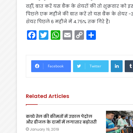
वहीं, बात करें यस बैंक के शेयरों की तो शुक्रवार को
पिछले एक महीने की बात करें तो यस बैंक के शेयर -3.
शेयर पिछले 6 महीने में 4.75% तक गिरे हैं।
F
T
W
E
C
S
a
w
h
m
o
h
c
itt
a
ai
p
ar
e
er
ts
l
y
e
Linke
Facebook
Twitter
b
A
Li
o
p
n
o
p
k
Related Articles
k
कच्चे तेल की कीमतों में उछाल पेट्रोल
और डीजल के दामों में लगातार बढ़ोतरी
January 19, 2019