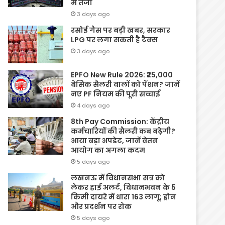
में तेजी
3 days ago
रसोई गैस पर बड़ी खबर, सरकार
LPG पर लगा सकती है टैक्स
3 days ago
EPFO New Rule 2026: ₹25,000
बेसिक सैलरी वालों को पेंशन? जानें
नए PF नियम की पूरी सच्चाई
4 days ago
8th Pay Commission: केंद्रीय
कर्मचारियों की सैलरी कब बढ़ेगी?
आया बड़ा अपडेट, जानें वेतन
आयोग का अगला कदम
5 days ago
लखनऊ में विधानसभा सत्र को
लेकर हाई अलर्ट, विधानभवन के 5
किमी दायरे में धारा 163 लागू; ड्रोन
और प्रदर्शन पर रोक
5 days ago