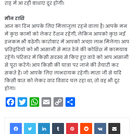
राह में आ रही बाधाएं दूर होंगी।
मीन राशि
आज का दिन आपके लिए मिलाजुला रहने वाला है। आपके मन
में कुछ कामों को लेकर टेंशन रहेंगी, लेकिन आपको कुछ नई
इनकम भी बढ़ेगी। कारोबार में आपको अच्छा लाभ मिलेगा। आप
प्रतिद्वंदियों को भी आसानी से मात देने की कोशिश में कामयाब
रहेंगे। परिवार में किसी सदस्य से किए हुए वादे को आप आसानी
से पूरा करेंगे। आप किसी की यात्रा पर जाने की तैयारी कर
सकते हैं। जो आपके लिए लाभदायक रहेगी। माता जी से यदि
किसी बात को लेकर वाद विवाद चल रहा था, तो वह भी दूर
होगा।
F
T
W
E
C
S
a
w
h
m
o
h
c
itt
a
ai
p
ar
LinkedIn
Tumblr
Pinterest
Reddit
VKontakte
Share via Email
e
er
ts
l
y
e