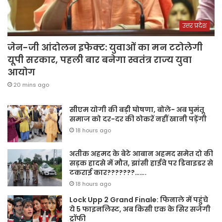
उत्तर प्रदेश
जेन-जी आंदोलन इफेक्ट: युवाओं का मन टटोलेगी
यूपी सरकार, पहली बार बनेगा स्वतंत्र राज्य युवा
आयोग
20 mins ago
सीएम योगी की बड़ी घोषणा, बोले- अब घुमंतू
समाज को दर-दर की ठोकरें नहीं खानी पड़ेंगी
18 hours ago
अतीक अहमद के बेटे आबान अहमद समेत दो की
सड़क हादसे में मौत, झांसी हाईवे पर डिवाइडर से
टकराई कार???????…….
18 hours ago
Lock Upp 2 Grand Finale: फिनाले में पहुंचे
ये 5 फाइनलिस्ट, अब किसी एक के सिर सजेगी
ट्रॉफी