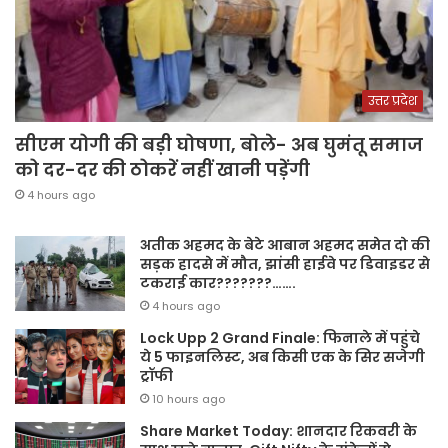
उत्तर प्रदेश
सीएम योगी की बड़ी घोषणा, बोले- अब घुमंतू समाज
को दर-दर की ठोकरें नहीं खानी पड़ेंगी
4 hours ago
अतीक अहमद के बेटे आबान अहमद समेत दो की
सड़क हादसे में मौत, झांसी हाईवे पर डिवाइडर से
टकराई कार???????…….
4 hours ago
Lock Upp 2 Grand Finale: फिनाले में पहुंचे
ये 5 फाइनलिस्ट, अब किसी एक के सिर सजेगी
ट्रॉफी
10 hours ago
Share Market Today: शानदार रिकवरी के