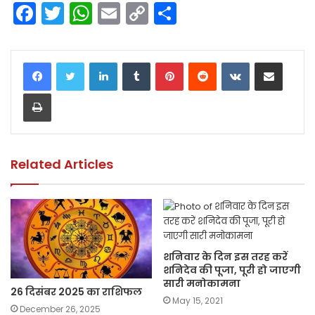
F
T
W
E
C
S
a
w
h
m
o
h
c
itt
a
ai
p
ar
LinkedIn
Tumblr
Pinterest
Reddit
VKontakte
Share via Email
e
er
ts
l
y
e
Print
b
A
Li
o
p
n
o
p
k
k
Related Articles
शनिवार के दिन इस तरह करें
शनिदेव की पूजा, पूरी हो जाएगी
सारी मनोकामना
26 दिसंबर 2025 का राशिफल
May 15, 2021
December 26, 2025