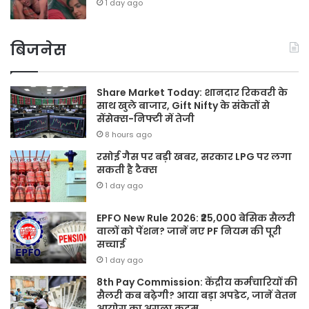
1 day ago
बिजनेस
Share Market Today: शानदार रिकवरी के
साथ खुले बाजार, Gift Nifty के संकेतों से
सेंसेक्स-निफ्टी में तेजी
8 hours ago
रसोई गैस पर बड़ी खबर, सरकार LPG पर लगा
सकती है टैक्स
1 day ago
EPFO New Rule 2026: ₹25,000 बेसिक सैलरी
वालों को पेंशन? जानें नए PF नियम की पूरी
सच्चाई
1 day ago
8th Pay Commission: केंद्रीय कर्मचारियों की
सैलरी कब बढ़ेगी? आया बड़ा अपडेट, जानें वेतन
आयोग का अगला कदम