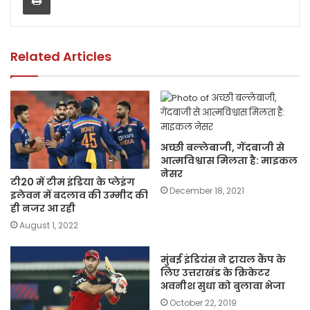
o
p
n
o
p
k
k
Related Articles
अच्छी बल्लेबाजी, गेंदबाजी से
आत्मविश्वास मिलता है: माइकल
नेसर
टी20 में टीम इंडिया के प्लेइंग
December 18, 2021
इलेवन में बदलाव की उम्मीद की
ही नजर आ रही
August 1, 2022
मुंबई इंडियंस ने ट्रायल कैंप के
लिए उत्तराखंड के क्रिकेटर
अवनीश सुधा को बुलावा भेजा
October 22, 2019