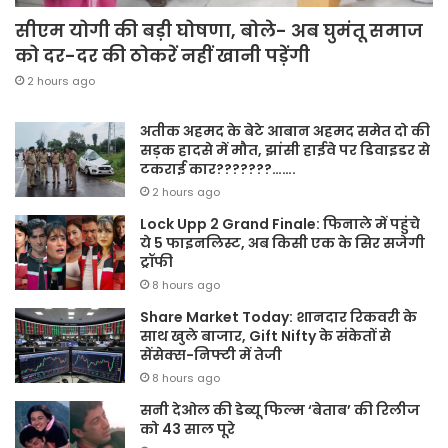
सीएम योगी की बड़ी घोषणा, बोले- अब घुमंतू समाज
को दर-दर की ठोकरें नहीं खानी पड़ेंगी
2 hours ago
अतीक अहमद के बेटे आबान अहमद समेत दो की
सड़क हादसे में मौत, झांसी हाईवे पर डिवाइडर से
टकराई कार???????…….
2 hours ago
Lock Upp 2 Grand Finale: फिनाले में पहुंचे
ये 5 फाइनलिस्ट, अब किसी एक के सिर सजेगी
ट्रॉफी
8 hours ago
Share Market Today: शानदार रिकवरी के
साथ खुले बाजार, Gift Nifty के संकेतों से
सेंसेक्स-निफ्टी में तेजी
8 hours ago
सनी देओल की डेब्यू फिल्म ‘बेताब’ की रिलीज
को 43 साल पूरे