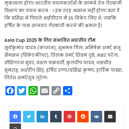
मुकाबला होगा। भारतीय चयनकर्ताओं के सामने तेज गेंदबाजी
विभाग का चयन करन ा इस तरह आसान नहीं होगा। बता दें
कि प्रसिद्ध ने पिछले आईपीएल में 25 विकेट लिए थे, जबकि
हर्षित के पास शानदार गेंदबाजी करने की क्षमता है।
Asia Cup 2025 के लिए संभावित भारतीय टीम
सूर्यकुमार यादव (कप्तान), शुभमन गिल, अभिषेक शर्मा, संजू
सैमसन (विकेटकीपर), तिलक वर्मा, शिवम दुबे, अक्षर पटेल,
वॉशिंगटन सुंदर, वरुण चक्रवर्ती, कुलदीप यादव, जसप्रीत
बुमराह, अर्शदीप सिंह, हर्षित राणा/प्रसिद्ध कृष्णा, हार्दिक पांड्या,
जितेश शर्मा/ध्रुव जुरेल।
F
T
W
E
C
S
a
w
h
m
o
h
c
itt
a
ai
p
ar
LinkedIn
Tumblr
Pinterest
Reddit
VKontakte
Share via Email
e
er
ts
l
y
e
Print
b
A
Li