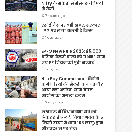
Nifty के संकेतों से सेंसेक्स-निफ्टी
में तेजी
7 hours ago
रसोई गैस पर बड़ी खबर, सरकार
LPG पर लगा सकती है टैक्स
1 day ago
EPFO New Rule 2026: ₹25,000
बेसिक सैलरी वालों को पेंशन? जानें
नए PF नियम की पूरी सच्चाई
1 day ago
8th Pay Commission: केंद्रीय
कर्मचारियों की सैलरी कब बढ़ेगी?
आया बड़ा अपडेट, जानें वेतन
आयोग का अगला कदम
2 days ago
लखनऊ में विधानसभा सत्र को
लेकर हाई अलर्ट, विधानभवन के 5
किमी दायरे में धारा 163 लागू; ड्रोन
और प्रदर्शन पर रोक