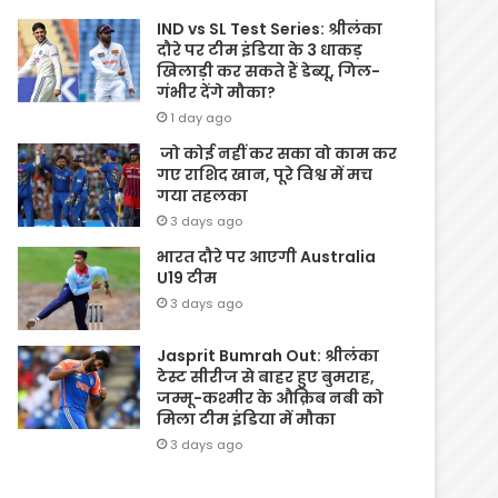
IND vs SL Test Series: श्रीलंका
दौरे पर टीम इंडिया के 3 धाकड़
खिलाड़ी कर सकते हैं डेब्यू, गिल-
गंभीर देंगे मौका?
1 day ago
जो कोई नहीं कर सका वो काम कर
गए राशिद खान, पूरे विश्व में मच
गया तहलका
3 days ago
भारत दौरे पर आएगी Australia
U19 टीम
3 days ago
Jasprit Bumrah Out: श्रीलंका
टेस्ट सीरीज से बाहर हुए बुमराह,
जम्मू-कश्मीर के औक़िब नबी को
मिला टीम इंडिया में मौका
3 days ago