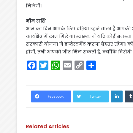
मिलेगी।
मीन राशि
आज का दिन आपके लिए बढ़िया रहने वाला है आपकी 
कार्यक्षेत्र में लाभ मिलेगा। स्वास्थ्य में यदि कोई 
सरकारी योजना में इन्वेस्टमेंट करना बेहतर रहेगा। 
होगी, तभी आपको जीत मिल सकती है, क्योंकि विरोधी 
F
T
W
E
C
S
a
w
h
m
o
h
c
itt
a
ai
p
ar
e
er
ts
l
y
e
Linke
Facebook
Twitter
b
A
Li
o
p
n
o
p
k
Related Articles
k