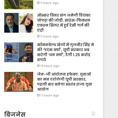
11 hours ago
ऑस्कर विनर संग जमेगी प्रियंका
चोपड़ा की जोड़ी, साइंस-फिक्शन
एक्शन थ्रिलर में हुई देसी गर्ल की
एंट्री
11 hours ago
कॉमनवेल्थ खेलों में गुलवीर सिंह ने
की ‘पदक वर्षा’, यूपी सरकार अब
करेगी ‘धन वर्षा’, देगी 1.25 करोड़
रुपये
14 hours ago
जेन-जी आंदोलन इफेक्ट: युवाओं
का मन टटोलेगी यूपी सरकार,
पहली बार बनेगा स्वतंत्र राज्य युवा
आयोग
17 hours ago
बिजनेस