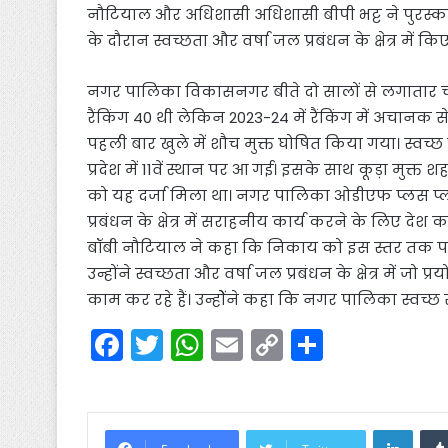
नौटियाल और अधिशासी अधिशासी बीपी भट्ट ने पुरस्का
के दौरान स्वच्छता और वर्षा जल प्रबंधन के क्षेत्र में 
नगर पालिका विकासनगर बीते दो सालों से लगातार चर्चाओ
रैंकिंग 40 थी लेकिन 2023-24 में रैंकिंग में अचानक से
पहली बार खुले में शौच मुक्त घोषित किया गया। स्वच्
प्रदेश में 11वें स्थान पर आ गई। इसके साथ कूड़ा मुक्त 
को यह दर्जा मिला था। नगर पालिका ओडीएफ प्लस प्लस 
प्रबंधन के क्षेत्र में सराहनीय कार्य करने के लिए देश
बॉबी नौटियाल ने कहा कि निकाय को इस स्तर तक पहुं
उन्होंने स्वच्छता और वर्षा जल प्रबंधन के क्षेत्र मे
काम कर रहे हैं। उन्होेंने कहा कि नगर पालिका स्वच्छ 
F
T
W
E
C
S
a
w
h
m
o
h
c
itt
a
ai
p
ar
e
er
ts
l
y
e
Linke