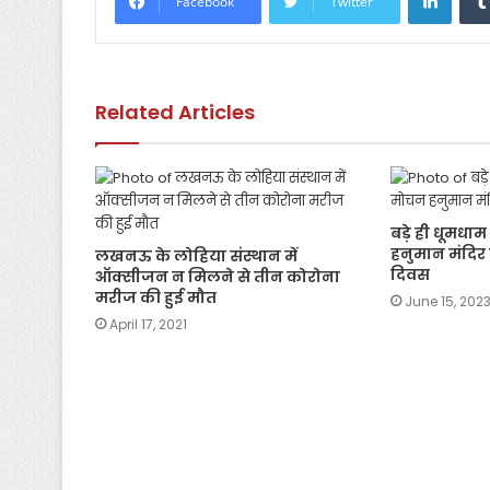
Facebook
Twitter
b
A
Li
o
p
n
o
p
k
Related Articles
k
बड़े ही धूमधा
हनुमान मंदिर 
लखनऊ के लोहिया संस्थान में
दिवस
ऑक्सीजन न मिलने से तीन कोरोना
मरीज की हुई मौत
June 15, 202
April 17, 2021