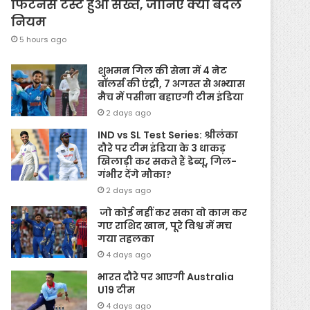
फिटनेस टेस्ट हुआ सख्त, जानिए क्यों बदले
नियम
5 hours ago
शुभमन गिल की सेना में 4 नेट
बॉलर्स की एंट्री, 7 अगस्त से अभ्यास
मैच में पसीना बहाएगी टीम इंडिया
2 days ago
IND vs SL Test Series: श्रीलंका
दौरे पर टीम इंडिया के 3 धाकड़
खिलाड़ी कर सकते हैं डेब्यू, गिल-
गंभीर देंगे मौका?
2 days ago
जो कोई नहीं कर सका वो काम कर
गए राशिद खान, पूरे विश्व में मच
गया तहलका
4 days ago
भारत दौरे पर आएगी Australia
U19 टीम
4 days ago