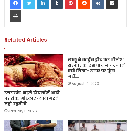
e
er
ts
l
y
e
Print
b
A
Li
o
p
n
o
p
k
k
Related Articles
लालू ने कार्टून ट्वीट कर नीतीश
सरकार का उड़ाया मजाक, जानें
क्यों लिखा- छप्पर पर फूंस
नहीं….
August 14, 2020
उत्तराखंड: महंगे होटलों में शादी
पर रोक, महिलाएं ज्यादा गहने
नहीं पहनेंगी…
January 5, 2026