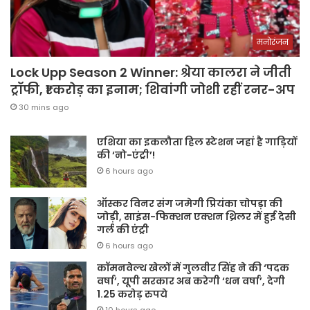
मनोरंजन
Lock Upp Season 2 Winner: श्रेया कालरा ने जीती
ट्रॉफी, ₹1 करोड़ का इनाम; शिवांगी जोशी रहीं रनर-अप
30 mins ago
एशिया का इकलौता हिल स्टेशन जहां है गाड़ियों
की ‘नो-एंट्री’!
6 hours ago
ऑस्कर विनर संग जमेगी प्रियंका चोपड़ा की
जोड़ी, साइंस-फिक्शन एक्शन थ्रिलर में हुई देसी
गर्ल की एंट्री
6 hours ago
कॉमनवेल्थ खेलों में गुलवीर सिंह ने की ‘पदक
वर्षा’, यूपी सरकार अब करेगी ‘धन वर्षा’, देगी
1.25 करोड़ रुपये
10 hours ago