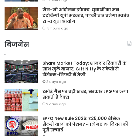
जेन-जी आंदोलन इफेक्ट: युवाओं का मन
टटोलेगी यूपी सरकार, पहली बार बनेगा स्वतंत्र
राज्य युवा आयोग
13 hours ago
बिजनेस
Share Market Today: शानदार रिकवरी के
साथ खुले बाजार, Gift Nifty के संकेतों से
सेंसेक्स-निफ्टी में तेजी
2 days ago
रसोई गैस पर बड़ी खबर, सरकार LPG पर लगा
सकती है टैक्स
2 days ago
EPFO New Rule 2026: ₹25,000 बेसिक
सैलरी वालों को पेंशन? जानें नए PF नियम की
पूरी सच्चाई