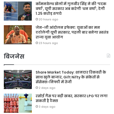
कॉमनवेल्थ खेलों में गुलवीर सिंह ने की ‘पदक
वर्षा’, यूपी सरकार अब करेगी ‘धन वर्षा’, देगी
1.25 करोड़ रुपये
20 hours ago
जेन-जी आंदोलन इफेक्ट: युवाओं का मन
टटोलेगी यूपी सरकार, पहली बार बनेगा स्वतंत्र
राज्य युवा आयोग
23 hours ago
बिजनेस
Share Market Today: शानदार रिकवरी के
साथ खुले बाजार, Gift Nifty के संकेतों से
सेंसेक्स-निफ्टी में तेजी
2 days ago
रसोई गैस पर बड़ी खबर, सरकार LPG पर लगा
सकती है टैक्स
3 days ago