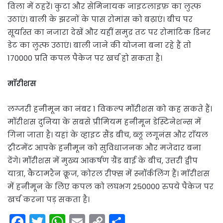
विला में ठहरें। कुटा और सेमिनायक नाइटलाइफ़ का लुत्फ
उठाएं। बाली के झरनों के पास रोमांस को बढ़ाएं। बीच पर
सूर्यास्त का नजारा देखें और यहीं समुद्र तट पर रोमांटिक डिनर
डेट का लुत्फ उठाएं। बाली जाने की योजना बना रहे हैं तो
170000 प्रति कपल पैकेज पर खर्च हो सकता है।
मॉरीशस
लग्जरी हनीमून का नंबर 1 विकल्प मॉरीशस को कह सकते हैं।
मॉरीशस दुनिया के सबसे प्रीमियम हनीमून डेस्टिनेशन्स में
गिना जाता है। यहां के व्हाइट सैंड बीच, ब्लू लगूनंस और राॅयल
ट्रीटमेंट आपके हनीमून को सुविधाजनक और मजेदार बना
देंगे। मॉरीशस में मुख्य आकर्षण ग्रैंड बाई के बीच, उत्तरी द्वीप
यात्रा, कैटामरैन क्रूज, कोरल रीफ्स में स्नॉर्कलिंग हैं। माॅरीशस
में हनीमून के लिए कपल को लघभग 250000 रुपये पैकेज पर
खर्च करना पड़ सकता है।
F
T
W
E
C
S