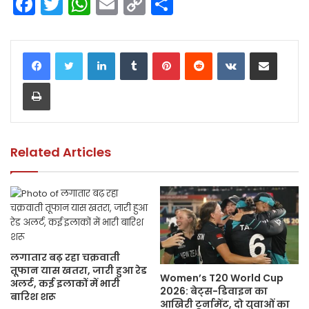
F
T
W
E
C
S
a
w
h
m
o
h
c
itt
a
ai
p
ar
LinkedIn
Tumblr
Pinterest
Reddit
VKontakte
Share via Email
e
er
ts
l
y
e
Print
b
A
Li
o
p
n
o
p
k
k
Related Articles
लगातार बढ़ रहा चक्रवाती
तूफान यास खतरा, जारी हुआ रेड
Women’s T20 World Cup
अलर्ट, कई इलाकों में भारी
2026: बेट्स-डिवाइन का
बारिश शरू
आखिरी टूर्नामेंट, दो युवाओं का