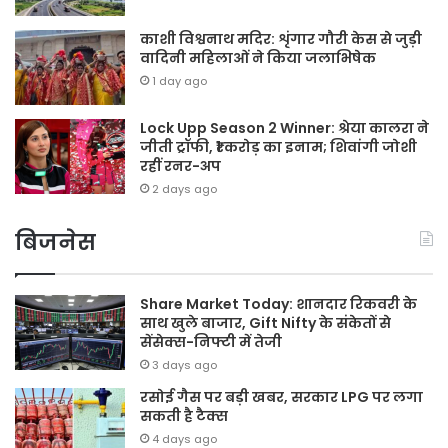
काशी विश्वनाथ मदिर: शृंगार गौरी केस से जुड़ी
वादिनी महिलाओं ने किया जलाभिषेक
1 day ago
Lock Upp Season 2 Winner: श्रेया कालरा ने
जीती ट्रॉफी, ₹1 करोड़ का इनाम; शिवांगी जोशी
रहीं रनर-अप
2 days ago
बिजनेस
Share Market Today: शानदार रिकवरी के
साथ खुले बाजार, Gift Nifty के संकेतों से
सेंसेक्स-निफ्टी में तेजी
3 days ago
रसोई गैस पर बड़ी खबर, सरकार LPG पर लगा
सकती है टैक्स
4 days ago