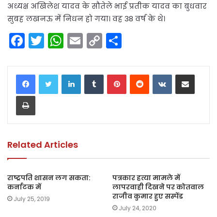
अध्यक्ष अखिलेश यादव के सौतेले भाई प्रतीक यादव का बुधवार
सुबह लखनऊ में निधन हो गया। वह 38 वर्ष के थे।
F
T
W
E
C
S
a
w
h
m
o
h
c
itt
a
ai
p
ar
LinkedIn
Tumblr
Pinterest
Reddit
VKontakte
Share via Email
e
er
ts
l
y
e
Print
b
A
Li
o
p
n
o
p
k
k
Related Articles
राष्ट्रपति शासन लग सकता:
पत्रकार हत्या मामले में
कर्नाटक में
लापरवाही दिखने पर कोतवाल
राजीव कुमार हुए सस्पेंड
July 25, 2019
July 24, 2020