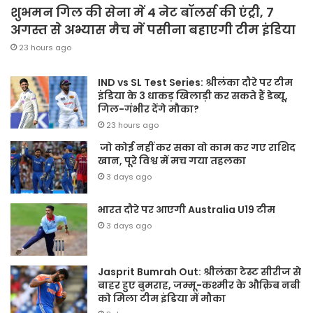
शुभमन गिल की सेना में 4 नेट बॉलर्स की एंट्री, 7
अगस्त से अभ्यास मैच में पसीना बहाएगी टीम इंडिया
23 hours ago
IND vs SL Test Series: श्रीलंका दौरे पर टीम
इंडिया के 3 धाकड़ खिलाड़ी कर सकते हैं डेब्यू,
गिल-गंभीर देंगे मौका?
23 hours ago
जो कोई नहीं कर सका वो काम कर गए राशिद
खान, पूरे विश्व में मच गया तहलका
3 days ago
भारत दौरे पर आएगी Australia U19 टीम
3 days ago
Jasprit Bumrah Out: श्रीलंका टेस्ट सीरीज से
बाहर हुए बुमराह, जम्मू-कश्मीर के औक़िब नबी
को मिला टीम इंडिया में मौका