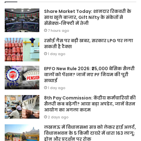
Share Market Today: शानदार रिकवरी के
साथ खुले बाजार, Gift Nifty के संकेतों से
सेंसेक्स-निफ्टी में तेजी
7 hours ago
रसोई गैस पर बड़ी खबर, सरकार LPG पर लगा
सकती है टैक्स
1 day ago
EPFO New Rule 2026: ₹25,000 बेसिक सैलरी
वालों को पेंशन? जानें नए PF नियम की पूरी
सच्चाई
1 day ago
8th Pay Commission: केंद्रीय कर्मचारियों की
सैलरी कब बढ़ेगी? आया बड़ा अपडेट, जानें वेतन
आयोग का अगला कदम
2 days ago
लखनऊ में विधानसभा सत्र को लेकर हाई अलर्ट,
विधानभवन के 5 किमी दायरे में धारा 163 लागू;
ड्रोन और प्रदर्शन पर रोक