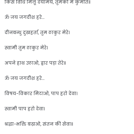
किस विधि मिलूं दयामय, तुमको मैं कुमति॥
ॐ जय जगदीश हरे…
दीनबन्धु दुखहर्ता, तुम ठाकुर मेरे।
स्वामी तुम ठाकुर मेरे।
अपने हाथ उठा‌ओ, द्वार पड़ा तेरे॥
ॐ जय जगदीश हरे…
विषय-विकार मिटा‌ओ, पाप हरो देवा।
स्वामी पाप हरो देवा।
श्रद्धा-भक्ति बढ़ा‌ओ, संतन की सेवा॥