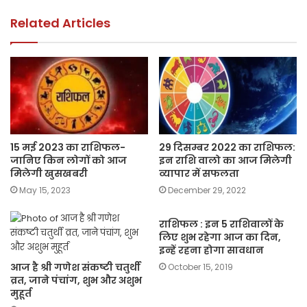
o
p
k
k
Related Articles
15 मई 2023 का राशिफल-
29 दिसम्बर 2022 का राशिफल:
जानिए किन लोगों को आज
इन राशि वालो का आज मिलेगी
मिलेगी खुसखबरी
व्यापार में सफलता
May 15, 2023
December 29, 2022
राशिफल : इन 5 राशिवालों के
लिए शुभ रहेगा आज का दिन,
इन्हें रहना होगा सावधान
आज है श्री गणेश संकष्टी चतुर्थी
October 15, 2019
व्रत, जाने पंचांग, शुभ और अशुभ
मुहूर्त