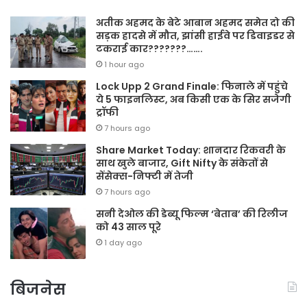
अतीक अहमद के बेटे आबान अहमद समेत दो की
सड़क हादसे में मौत, झांसी हाईवे पर डिवाइडर से
टकराई कार???????…….
1 hour ago
Lock Upp 2 Grand Finale: फिनाले में पहुंचे
ये 5 फाइनलिस्ट, अब किसी एक के सिर सजेगी
ट्रॉफी
7 hours ago
Share Market Today: शानदार रिकवरी के
साथ खुले बाजार, Gift Nifty के संकेतों से
सेंसेक्स-निफ्टी में तेजी
7 hours ago
सनी देओल की डेब्यू फिल्म ‘बेताब’ की रिलीज
को 43 साल पूरे
1 day ago
बिजनेस