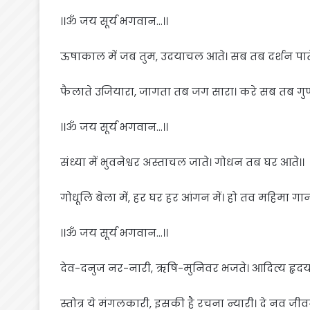
।।ॐ जय सूर्य भगवान…।।
ऊषाकाल में जब तुम, उदयाचल आते। सब तब दर्शन पाते
फैलाते उजियारा, जागता तब जग सारा। करे सब तब गु
।।ॐ जय सूर्य भगवान…।।
संध्या में भुवनेश्वर अस्ताचल जाते। गोधन तब घर आते।।
गोधूलि बेला में, हर घर हर आंगन में। हो तव महिमा गान
।।ॐ जय सूर्य भगवान…।।
देव-दनुज नर-नारी, ऋषि-मुनिवर भजते। आदित्य हृदय
स्तोत्र ये मंगलकारी, इसकी है रचना न्यारी। दे नव जी