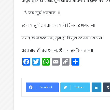
ऋतुएं तुम्हारी दासी, तुम शाश्वत अविनाशी। शुभकारी अं
।।ॐ जय सूर्य भगवान…।।
ॐ जय सूर्य भगवान, जय हो दिनकर भगवान।
जगत् के नेत्रस्वरूपा, तुम हो त्रिगुण स्वरूपा।स्वरूपा।।
धरत सब ही तव ध्यान, ॐ जय सूर्य भगवान।।
F
T
W
E
C
S
a
w
h
m
o
h
c
itt
a
ai
p
ar
e
er
ts
l
y
e
Linke
Facebook
Twitter
b
A
Li
o
p
n
o
p
k