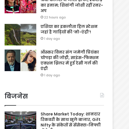
का इनाम; शिवांगी जोशी रहीं रनर-
अप
22 hours ago
एशिया का इकलौता हिल स्टेशन
जहां है गाड़ियों की ‘नो-एंट्री’!
1 day ago
ऑस्कर विनर संग जमेगी प्रियंका
चोपड़ा की जोड़ी, साइंस-फिक्शन
एक्शन थ्रिलर में हुई देसी गर्ल की
एंट्री
1 day ago
बिजनेस
Share Market Today: शानदार
रिकवरी के साथ खुले बाजार, Gift
Nifty के संकेतों से सेंसेक्स-निफ्टी