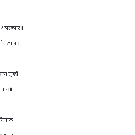
 अपरम्पार।।
और ज्ञान।।
ण तुम्हीं।।
तिमान।।
रतिपाल।।