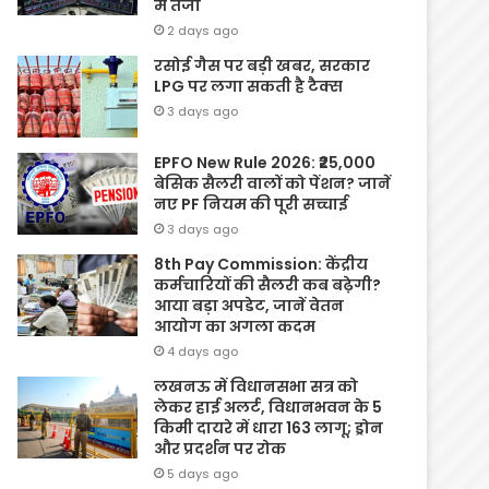
में तेजी
2 days ago
रसोई गैस पर बड़ी खबर, सरकार
LPG पर लगा सकती है टैक्स
3 days ago
EPFO New Rule 2026: ₹25,000
बेसिक सैलरी वालों को पेंशन? जानें
नए PF नियम की पूरी सच्चाई
3 days ago
8th Pay Commission: केंद्रीय
कर्मचारियों की सैलरी कब बढ़ेगी?
आया बड़ा अपडेट, जानें वेतन
आयोग का अगला कदम
4 days ago
लखनऊ में विधानसभा सत्र को
लेकर हाई अलर्ट, विधानभवन के 5
किमी दायरे में धारा 163 लागू; ड्रोन
और प्रदर्शन पर रोक
5 days ago