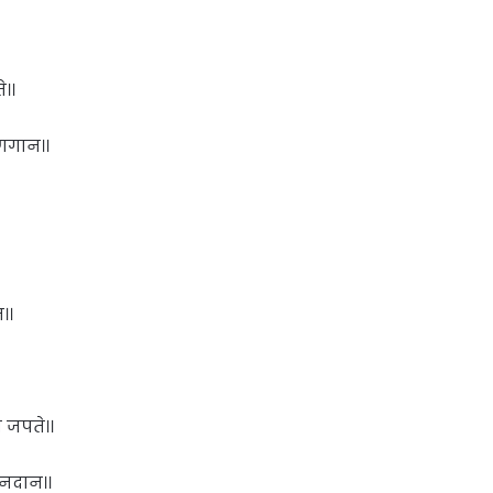
।।
णगान।।
।।
 जपते।।
वनदान।।