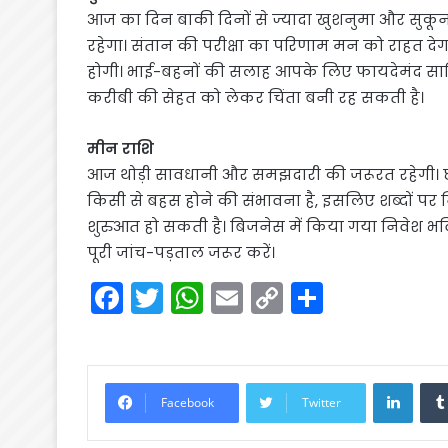
आज का दिन बाकी दिनों से ज्यादा खुशनुमा और सुकू
रहेगा। संतान की परीक्षा का परिणाम मन को राहत दे
होगी। भाई-बहनों की सलाह आपके लिए फायदेमंद साबि
करीबी की सेहत को लेकर चिंता बनी रह सकती है।
मीन राशि
आज थोड़ी सावधानी और समझदारी की जरूरत रहेगी। छोटी 
किसी से बहस होने की संभावना है, इसलिए शब्दों पर नि
शुरुआत हो सकती है। बिजनेस में किया गया निवेश भविष्
पूरी जांच-पड़ताल जरूर करें।
F
T
W
E
C
S
a
w
h
m
o
h
c
itt
a
ai
p
ar
e
er
ts
l
y
e
Linke
Facebook
Twitter
b
A
Li