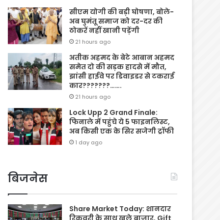
सीएम योगी की बड़ी घोषणा, बोले-
अब घुमंतू समाज को दर-दर की
ठोकरें नहीं खानी पड़ेंगी
21 hours ago
अतीक अहमद के बेटे आबान अहमद
समेत दो की सड़क हादसे में मौत,
झांसी हाईवे पर डिवाइडर से टकराई
कार???????…….
21 hours ago
Lock Upp 2 Grand Finale:
फिनाले में पहुंचे ये 5 फाइनलिस्ट,
अब किसी एक के सिर सजेगी ट्रॉफी
1 day ago
बिजनेस
Share Market Today: शानदार
रिकवरी के साथ खुले बाजार, Gift