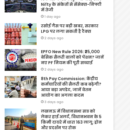
Nifty के संकेतों से सेंसेक्स-निफ्टी
में तेजी
1 day ago
रसोई गैस पर बड़ी खबर, सरकार
LPG पर लगा सकती है टैक्स
2 days ago
EPFO New Rule 2026: ₹25,000
बेसिक सैलरी वालों को पेंशन? जानें
नए PF नियम की पूरी सच्चाई
2 days ago
8th Pay Commission: केंद्रीय
कर्मचारियों की सैलरी कब बढ़ेगी?
आया बड़ा अपडेट, जानें वेतन
आयोग का अगला कदम
3 days ago
लखनऊ में विधानसभा सत्र को
लेकर हाई अलर्ट, विधानभवन के 5
किमी दायरे में धारा 163 लागू; ड्रोन
और प्रदर्शन पर रोक