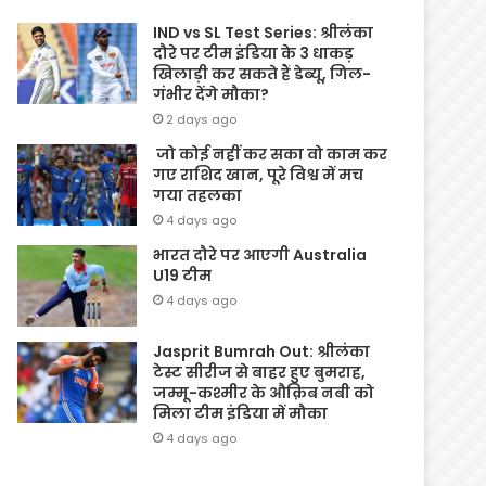
IND vs SL Test Series: श्रीलंका
दौरे पर टीम इंडिया के 3 धाकड़
खिलाड़ी कर सकते हैं डेब्यू, गिल-
गंभीर देंगे मौका?
2 days ago
जो कोई नहीं कर सका वो काम कर
गए राशिद खान, पूरे विश्व में मच
गया तहलका
4 days ago
भारत दौरे पर आएगी Australia
U19 टीम
4 days ago
Jasprit Bumrah Out: श्रीलंका
टेस्ट सीरीज से बाहर हुए बुमराह,
जम्मू-कश्मीर के औक़िब नबी को
मिला टीम इंडिया में मौका
4 days ago