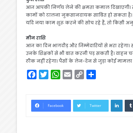
आज आपकी निर्णय लेने की क्षमता कमाल दिखाएगी। स
कामों को टालना नुकसानदायक साबित हो सकता है। 
यदि नया काम शुरू करने की सोच रहे हैं, तो किसी अनु
मीन राशि
आज का दिन भागदौड़ और जिम्मेदारियों से भरा रहेगा
उनके शिक्षकों से भी बात करनी पड़ सकती है। वाहन
ठीक नहीं रहेगा। पैसों के लेन-देन से जुड़ा कोई मामल
F
T
W
E
C
S
a
w
h
m
o
h
c
itt
a
ai
p
ar
e
er
ts
l
y
e
Linke
Facebook
Twitter
b
A
Li
o
p
n
o
p
k