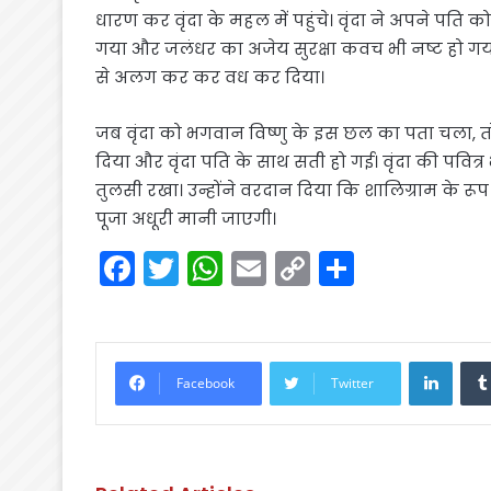
धारण कर वृंदा के महल में पहुंचे। वृंदा ने अपने पति 
गया और जलंधर का अजेय सुरक्षा कवच भी नष्ट हो गया
से अलग कर कर वध कर दिया।
जब वृंदा को भगवान विष्णु के इस छल का पता चला, तो
दिया और वृंदा पति के साथ सती हो गई। वृंदा की पवित्
तुलसी रखा। उन्होंने वरदान दिया कि शालिग्राम के र
पूजा अधूरी मानी जाएगी।
F
T
W
E
C
S
a
w
h
m
o
h
c
itt
a
ai
p
ar
e
er
ts
l
y
e
Linke
Facebook
Twitter
b
A
Li
o
p
n
o
p
k