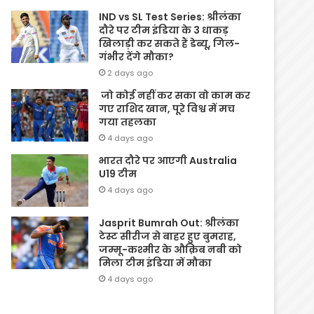
IND vs SL Test Series: श्रीलंका
दौरे पर टीम इंडिया के 3 धाकड़
खिलाड़ी कर सकते हैं डेब्यू, गिल-
गंभीर देंगे मौका?
2 days ago
जो कोई नहीं कर सका वो काम कर
गए राशिद खान, पूरे विश्व में मच
गया तहलका
4 days ago
भारत दौरे पर आएगी Australia
U19 टीम
4 days ago
Jasprit Bumrah Out: श्रीलंका
टेस्ट सीरीज से बाहर हुए बुमराह,
जम्मू-कश्मीर के औक़िब नबी को
मिला टीम इंडिया में मौका
4 days ago