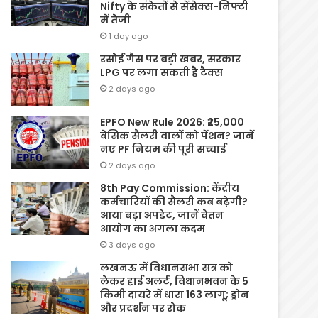
Nifty के संकेतों से सेंसेक्स-निफ्टी
में तेजी
1 day ago
रसोई गैस पर बड़ी खबर, सरकार
LPG पर लगा सकती है टैक्स
2 days ago
EPFO New Rule 2026: ₹25,000
बेसिक सैलरी वालों को पेंशन? जानें
नए PF नियम की पूरी सच्चाई
2 days ago
8th Pay Commission: केंद्रीय
कर्मचारियों की सैलरी कब बढ़ेगी?
आया बड़ा अपडेट, जानें वेतन
आयोग का अगला कदम
3 days ago
लखनऊ में विधानसभा सत्र को
लेकर हाई अलर्ट, विधानभवन के 5
किमी दायरे में धारा 163 लागू; ड्रोन
और प्रदर्शन पर रोक