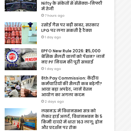
Nifty के संकेतों से सेंसेक्स-निफ्टी
में तेजी
7 hours ago
रसोई गैस पर बड़ी खबर, सरकार
LPG पर लगा सकती है टैक्स
1 day ago
EPFO New Rule 2026: ₹25,000
बेसिक सैलरी वालों को पेंशन? जानें
नए PF नियम की पूरी सच्चाई
1 day ago
8th Pay Commission: केंद्रीय
कर्मचारियों की सैलरी कब बढ़ेगी?
आया बड़ा अपडेट, जानें वेतन
आयोग का अगला कदम
2 days ago
लखनऊ में विधानसभा सत्र को
लेकर हाई अलर्ट, विधानभवन के 5
किमी दायरे में धारा 163 लागू; ड्रोन
और प्रदर्शन पर रोक