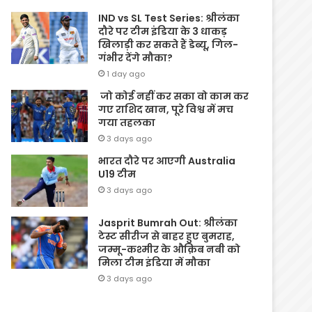
IND vs SL Test Series: श्रीलंका
दौरे पर टीम इंडिया के 3 धाकड़
खिलाड़ी कर सकते हैं डेब्यू, गिल-
गंभीर देंगे मौका?
1 day ago
जो कोई नहीं कर सका वो काम कर
गए राशिद खान, पूरे विश्व में मच
गया तहलका
3 days ago
भारत दौरे पर आएगी Australia
U19 टीम
3 days ago
Jasprit Bumrah Out: श्रीलंका
टेस्ट सीरीज से बाहर हुए बुमराह,
जम्मू-कश्मीर के औक़िब नबी को
मिला टीम इंडिया में मौका
3 days ago