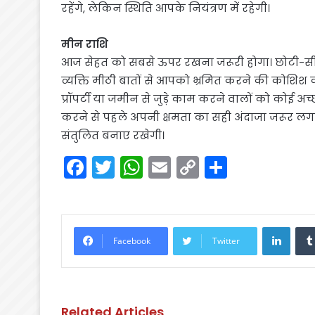
रहेंगे, लेकिन स्थिति आपके नियंत्रण में रहेगी।
मीन राशि
आज सेहत को सबसे ऊपर रखना जरूरी होगा। छोटी-सी
व्यक्ति मीठी बातों से आपको भ्रमित करने की कोशिश 
प्रॉपर्टी या जमीन से जुड़े काम करने वालों को कोई
करने से पहले अपनी क्षमता का सही अंदाजा जरूर लगा
संतुलित बनाए रखेगी।
F
T
W
E
C
S
a
w
h
m
o
h
c
itt
a
ai
p
ar
e
er
ts
l
y
e
Linke
Facebook
Twitter
b
A
Li
o
p
n
o
p
k
Related Articles