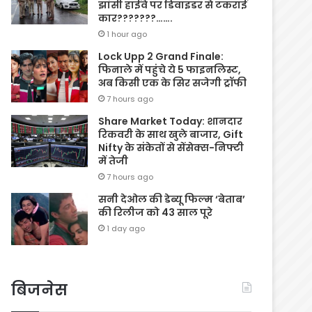
झांसी हाईवे पर डिवाइडर से टकराई
कार???????…….
1 hour ago
Lock Upp 2 Grand Finale:
फिनाले में पहुंचे ये 5 फाइनलिस्ट,
अब किसी एक के सिर सजेगी ट्रॉफी
7 hours ago
Share Market Today: शानदार
रिकवरी के साथ खुले बाजार, Gift
Nifty के संकेतों से सेंसेक्स-निफ्टी
में तेजी
7 hours ago
सनी देओल की डेब्यू फिल्म ‘बेताब’
की रिलीज को 43 साल पूरे
1 day ago
बिजनेस