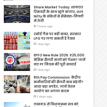
Share Market Today: शानदार
रिकवरी के साथ खुले बाजार, Gift
Nifty के संकेतों से सेंसेक्स-निफ्टी
में तेजी
7 hours ago
रसोई गैस पर बड़ी खबर, सरकार
LPG पर लगा सकती है टैक्स
1 day ago
EPFO New Rule 2026: ₹25,000
बेसिक सैलरी वालों को पेंशन? जानें
नए PF नियम की पूरी सच्चाई
1 day ago
8th Pay Commission: केंद्रीय
कर्मचारियों की सैलरी कब बढ़ेगी?
आया बड़ा अपडेट, जानें वेतन
आयोग का अगला कदम
2 days ago
लखनऊ में विधानसभा सत्र को