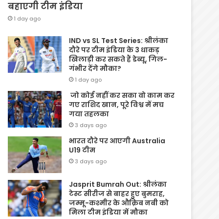
बहाएगी टीम इंडिया
1 day ago
IND vs SL Test Series: श्रीलंका
दौरे पर टीम इंडिया के 3 धाकड़
खिलाड़ी कर सकते हैं डेब्यू, गिल-
गंभीर देंगे मौका?
1 day ago
जो कोई नहीं कर सका वो काम कर
गए राशिद खान, पूरे विश्व में मच
गया तहलका
3 days ago
भारत दौरे पर आएगी Australia
U19 टीम
3 days ago
Jasprit Bumrah Out: श्रीलंका
टेस्ट सीरीज से बाहर हुए बुमराह,
जम्मू-कश्मीर के औक़िब नबी को
मिला टीम इंडिया में मौका