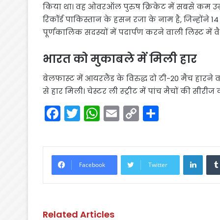
किया था। वह ओवरऑल पुरुष क्रिकेट में सबसे कम उम्र 
रिकॉर्ड पाकिस्तान के हसन रजा के नाम है, जिन्होंने 14 व
पूर्णकालिक सदस्यों में पदार्पण करने वाली लिस्ट में वै
भारत को मुकाबले में मिली हार
बेलफास्ट में आयरलैंड के विरुद्ध दो टी-20 मैच हारने व
से हार मिली। चेस्टर ली स्ट्रीट में पांच मैचों की सीर
F
T
W
E
C
S
a
w
h
m
o
h
c
itt
a
ai
p
ar
e
er
ts
l
y
e
Linke
Facebook
Twitter
b
A
Li
o
p
n
o
p
k
Related Articles