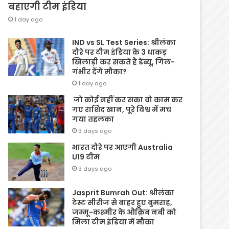
बहाएगी टीम इंडिया
1 day ago
IND vs SL Test Series: श्रीलंका
दौरे पर टीम इंडिया के 3 धाकड़
खिलाड़ी कर सकते हैं डेब्यू, गिल-
गंभीर देंगे मौका?
1 day ago
जो कोई नहीं कर सका वो काम कर
गए राशिद खान, पूरे विश्व में मच
गया तहलका
3 days ago
भारत दौरे पर आएगी Australia
U19 टीम
3 days ago
Jasprit Bumrah Out: श्रीलंका
टेस्ट सीरीज से बाहर हुए बुमराह,
जम्मू-कश्मीर के औक़िब नबी को
मिला टीम इंडिया में मौका