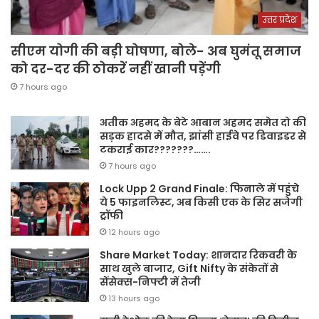
उत्तर प्रदेश
सीएम योगी की बड़ी घोषणा, बोले- अब घुमंतू समाज
को दर-दर की ठोकरें नहीं खानी पड़ेंगी
7 hours ago
अतीक अहमद के बेटे आबान अहमद समेत दो की
सड़क हादसे में मौत, झांसी हाईवे पर डिवाइडर से
टकराई कार???????…….
7 hours ago
Lock Upp 2 Grand Finale: फिनाले में पहुंचे
ये 5 फाइनलिस्ट, अब किसी एक के सिर सजेगी
ट्रॉफी
12 hours ago
Share Market Today: शानदार रिकवरी के
साथ खुले बाजार, Gift Nifty के संकेतों से
सेंसेक्स-निफ्टी में तेजी
13 hours ago