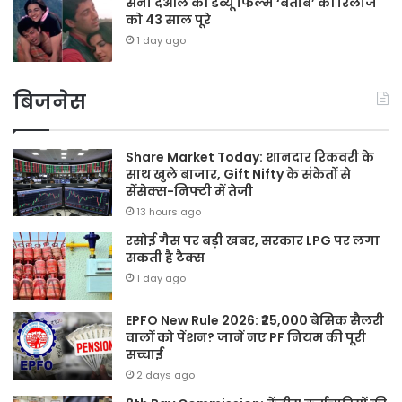
सनी देओल की डेब्यू फिल्म ‘बेताब’ की रिलीज
को 43 साल पूरे
1 day ago
बिजनेस
Share Market Today: शानदार रिकवरी के
साथ खुले बाजार, Gift Nifty के संकेतों से
सेंसेक्स-निफ्टी में तेजी
13 hours ago
रसोई गैस पर बड़ी खबर, सरकार LPG पर लगा
सकती है टैक्स
1 day ago
EPFO New Rule 2026: ₹25,000 बेसिक सैलरी
वालों को पेंशन? जानें नए PF नियम की पूरी
सच्चाई
2 days ago