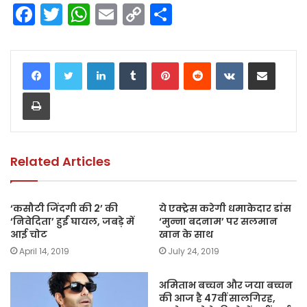
F
T
W
E
C
S
a
w
h
m
o
h
c
itt
a
ai
p
ar
LinkedIn
Tumblr
Pinterest
Reddit
VKontakte
Share via Email
e
er
ts
l
y
e
Print
b
A
Li
o
p
n
o
p
k
k
Related Articles
‘कसौटी जिंदगी की 2’ की
ये एक्ट्रेस करेगी धमाकेदार डांस
‘निवेदिता’ हुईं घायल, जबड़े में
‘मुन्ना बदनाम’ पर सलमान
आई चोट
खान के साथ
April 14, 2019
July 24, 2019
अमिताभ बच्चन और जया बच्चन
की आज है 47वीं सालगिरह,