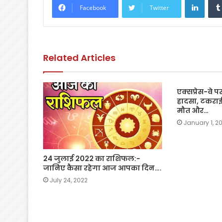
e
er
ts
l
y
e
Facebook
Twitter
b
A
Li
o
p
n
o
p
k
Related Articles
k
एक्सप्रेस-वे 
हादसा, टकराई द
मौत और…
January 1, 20
24 जुलाई 2022 का राशिफल:-
जानिए कैसा रहेगा आज आपका दिन….
July 24, 2022