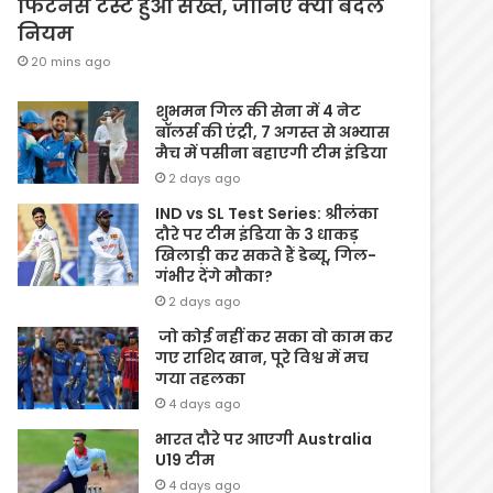
फिटनेस टेस्ट हुआ सख्त, जानिए क्यों बदले
नियम
20 mins ago
शुभमन गिल की सेना में 4 नेट
बॉलर्स की एंट्री, 7 अगस्त से अभ्यास
मैच में पसीना बहाएगी टीम इंडिया
2 days ago
IND vs SL Test Series: श्रीलंका
दौरे पर टीम इंडिया के 3 धाकड़
खिलाड़ी कर सकते हैं डेब्यू, गिल-
गंभीर देंगे मौका?
2 days ago
जो कोई नहीं कर सका वो काम कर
गए राशिद खान, पूरे विश्व में मच
गया तहलका
4 days ago
भारत दौरे पर आएगी Australia
U19 टीम
4 days ago