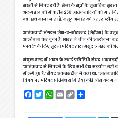
सख्ती से निपट रही है. सेना के सूत्रों के मुताबिक सु
अलग इलाकों में करीब 250 आतंकवादियों को मार गिराए
बड़ा हाथ माना जाता है. मसूद अजहर को अंतरराष्ट्रीय 
आतंकवादी संगठन जैश-ए-मोहम्मद (जेईएम) के प्रम
आलोचना कर चुका है. भारत ने चीन की आलोचना करत
फायदे” के लिए सुरक्षा परिषद द्वारा मसूद अजहर को अंत
संयुक्त राष्ट्र में भारत के स्थाई प्रतिनिधि सैयद अकब
‘आतंकवाद से निपटने के लिए सभी देश सहयोग नहीं कर
में लगे हुए हैं.’ सैयद अकबरुद्दीन ने कहा था, ‘आतंकवा
विषय पर परिषद प्रतिबंध समितियां कोई ठोस कदम नहीं
F
T
W
E
C
S
a
w
h
m
o
h
c
itt
a
ai
p
ar
Linke