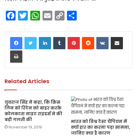
F
T
W
E
C
S
a
w
h
m
o
h
c
itt
a
ai
p
ar
LinkedIn
Tumblr
Pinterest
Reddit
VKontakte
Share via Email
e
er
ts
l
y
e
Print
b
A
Li
o
p
n
o
p
k
k
Related Articles
युवराज सिंह ने कहा, कि क्रिस
लिन को रिटेन को बाहर करके
कोलकाता नाइट राइडर्स ने की
बड़ी गलती की
भारत को विश्व टेस्ट चैंपियन में
क्यों हार का करना पड़ा सामना,
November 19, 2019
जानिए क्या है कारण