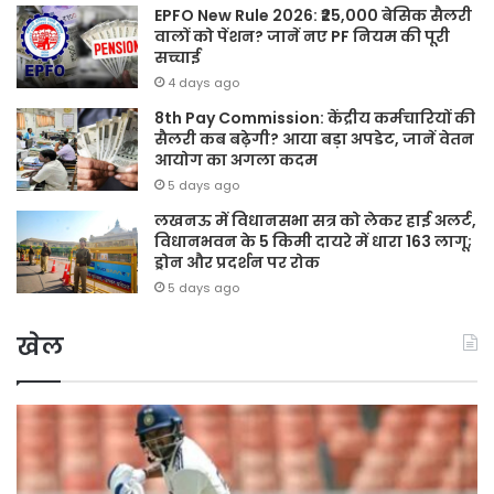
EPFO New Rule 2026: ₹25,000 बेसिक सैलरी
वालों को पेंशन? जानें नए PF नियम की पूरी
सच्चाई
4 days ago
8th Pay Commission: केंद्रीय कर्मचारियों की
सैलरी कब बढ़ेगी? आया बड़ा अपडेट, जानें वेतन
आयोग का अगला कदम
5 days ago
लखनऊ में विधानसभा सत्र को लेकर हाई अलर्ट,
विधानभवन के 5 किमी दायरे में धारा 163 लागू;
ड्रोन और प्रदर्शन पर रोक
5 days ago
खेल