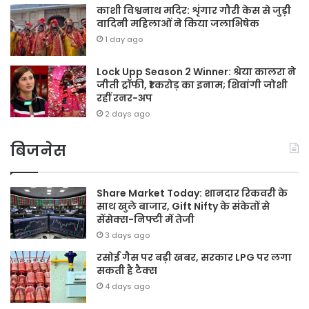
काशी विश्वनाथ मदिर: शृंगार गौरी केस से जुड़ी
वादिनी महिलाओं ने किया जलाभिषेक
1 day ago
Lock Upp Season 2 Winner: श्रेया कालरा ने
जीती ट्रॉफी, ₹1 करोड़ का इनाम; शिवांगी जोशी
रहीं रनर-अप
2 days ago
बिजनेस
Share Market Today: शानदार रिकवरी के
साथ खुले बाजार, Gift Nifty के संकेतों से
सेंसेक्स-निफ्टी में तेजी
3 days ago
रसोई गैस पर बड़ी खबर, सरकार LPG पर लगा
सकती है टैक्स
4 days ago