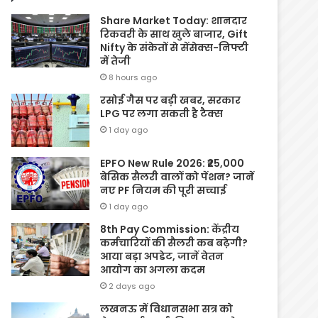
Share Market Today: शानदार
रिकवरी के साथ खुले बाजार, Gift
Nifty के संकेतों से सेंसेक्स-निफ्टी
में तेजी
8 hours ago
रसोई गैस पर बड़ी खबर, सरकार
LPG पर लगा सकती है टैक्स
1 day ago
EPFO New Rule 2026: ₹25,000
बेसिक सैलरी वालों को पेंशन? जानें
नए PF नियम की पूरी सच्चाई
1 day ago
8th Pay Commission: केंद्रीय
कर्मचारियों की सैलरी कब बढ़ेगी?
आया बड़ा अपडेट, जानें वेतन
आयोग का अगला कदम
2 days ago
लखनऊ में विधानसभा सत्र को