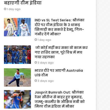
बहाएगी टीम इंडिया
1 day ago
IND vs SL Test Series: श्रीलंका
दौरे पर टीम इंडिया के 3 धाकड़
खिलाड़ी कर सकते हैं डेब्यू, गिल-
गंभीर देंगे मौका?
1 day ago
जो कोई नहीं कर सका वो काम कर
गए राशिद खान, पूरे विश्व में मच
गया तहलका
3 days ago
भारत दौरे पर आएगी Australia
U19 टीम
3 days ago
Jasprit Bumrah Out: श्रीलंका
टेस्ट सीरीज से बाहर हुए बुमराह,
जम्मू-कश्मीर के औक़िब नबी को
मिला टीम इंडिया में मौका