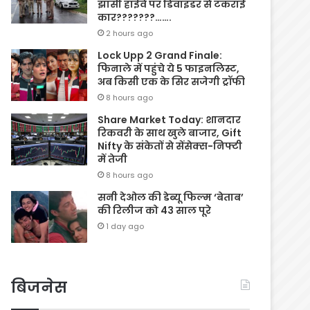
झांसी हाईवे पर डिवाइडर से टकराई
कार???????…….
2 hours ago
Lock Upp 2 Grand Finale:
फिनाले में पहुंचे ये 5 फाइनलिस्ट,
अब किसी एक के सिर सजेगी ट्रॉफी
8 hours ago
Share Market Today: शानदार
रिकवरी के साथ खुले बाजार, Gift
Nifty के संकेतों से सेंसेक्स-निफ्टी
में तेजी
8 hours ago
सनी देओल की डेब्यू फिल्म ‘बेताब’
की रिलीज को 43 साल पूरे
1 day ago
बिजनेस