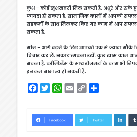
कुंभ – कोई खुशखबरी मिल सकती है. अधूरे और रुके हु
फायदा हो सकता है. सामाजिक कामों में आपको सफलता 
सहकर्मी के साथ मिलकर किए गए काम में आप सफल रहेंग
सकता है.
मीन – आगे बढ़ने के लिए आपको एक से ज्यादा मौके मि
विचार कर लें. सकारात्मकता रखें. कुछ खास काम आज पू
सकता है. कॉन्फिडेंस के साथ रोजमर्रा के काम भी निप
इनकम सामान्य हो सकती है.
F
T
W
E
C
S
a
w
h
m
o
h
c
itt
a
ai
p
ar
e
er
ts
l
y
e
Linke
Facebook
Twitter
b
A
Li
o
p
n