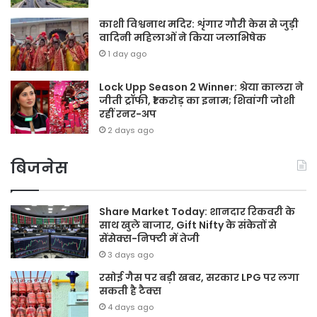
काशी विश्वनाथ मदिर: शृंगार गौरी केस से जुड़ी
वादिनी महिलाओं ने किया जलाभिषेक
1 day ago
Lock Upp Season 2 Winner: श्रेया कालरा ने
जीती ट्रॉफी, ₹1 करोड़ का इनाम; शिवांगी जोशी
रहीं रनर-अप
2 days ago
बिजनेस
Share Market Today: शानदार रिकवरी के
साथ खुले बाजार, Gift Nifty के संकेतों से
सेंसेक्स-निफ्टी में तेजी
3 days ago
रसोई गैस पर बड़ी खबर, सरकार LPG पर लगा
सकती है टैक्स
4 days ago