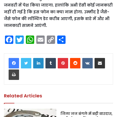
जनवरी में पेश किया जाएगा. हालांकि अभी ऐसी कोई जानकारी
नहीं दी गई है कि इस फोन का क्या नाम होगा. उम्मीद है जैसे-
जैसे फोन की लॉन्चिंग डेट करीब आएगी, इसके बारे में और भी
जानकारी सामने आएंगी.
F
T
W
E
C
S
a
w
h
m
o
h
c
itt
a
ai
p
ar
LinkedIn
Tumblr
Pinterest
Reddit
VKontakte
Share via Email
e
er
ts
l
y
e
Print
b
A
Li
o
p
n
o
p
k
k
Related Articles
जिला जज बंगले में बड़ी वारदात,