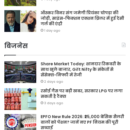
ऑस्कर विनर संग जमेगी प्रियंका चोपड़ा की
जोड़ी, साइंस-फिक्शन एक्शन थ्रिलर में हुई देसी
गर्ल की एंट्री
1 day ago
बिजनेस
Share Market Today: शानदार रिकवरी के
साथ खुले बाजार, Gift Nifty के संकेतों से
सेंसेक्स-निफ्टी में तेजी
2 days ago
रसोई गैस पर बड़ी खबर, सरकार LPG पर लगा
सकती है टैक्स
3 days ago
EPFO New Rule 2026: ₹25,000 बेसिक सैलरी
वालों को पेंशन? जानें नए PF नियम की पूरी
सच्चाई