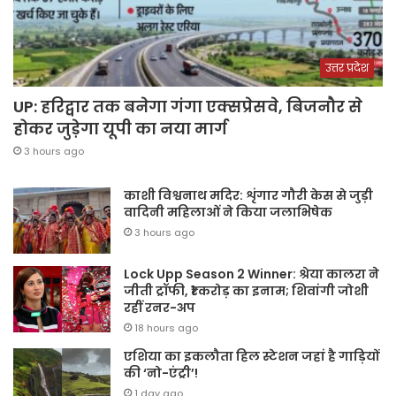
उत्तर प्रदेश
UP: हरिद्वार तक बनेगा गंगा एक्सप्रेसवे, बिजनौर से
होकर जुड़ेगा यूपी का नया मार्ग
3 hours ago
काशी विश्वनाथ मदिर: शृंगार गौरी केस से जुड़ी
वादिनी महिलाओं ने किया जलाभिषेक
3 hours ago
Lock Upp Season 2 Winner: श्रेया कालरा ने
जीती ट्रॉफी, ₹1 करोड़ का इनाम; शिवांगी जोशी
रहीं रनर-अप
18 hours ago
एशिया का इकलौता हिल स्टेशन जहां है गाड़ियों
की ‘नो-एंट्री’!
1 day ago