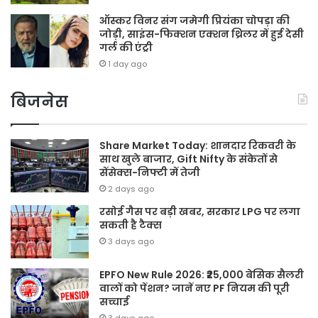
ऑस्कर विनर संग जमेगी प्रियंका चोपड़ा की
जोड़ी, साइंस-फिक्शन एक्शन थ्रिलर में हुई देसी
गर्ल की एंट्री
1 day ago
बिजनेस
Share Market Today: शानदार रिकवरी के
साथ खुले बाजार, Gift Nifty के संकेतों से
सेंसेक्स-निफ्टी में तेजी
2 days ago
रसोई गैस पर बड़ी खबर, सरकार LPG पर लगा
सकती है टैक्स
3 days ago
EPFO New Rule 2026: ₹25,000 बेसिक सैलरी
वालों को पेंशन? जानें नए PF नियम की पूरी
सच्चाई
3 days ago