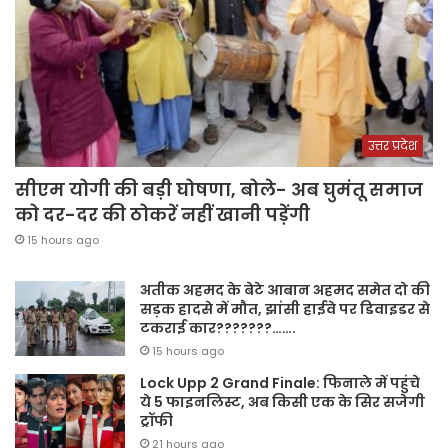
उत्तर प्रदेश
सीएम योगी की बड़ी घोषणा, बोले- अब घुमंतू समाज
को दर-दर की ठोकरें नहीं खानी पड़ेंगी
15 hours ago
अतीक अहमद के बेटे आबान अहमद समेत दो की
सड़क हादसे में मौत, झांसी हाईवे पर डिवाइडर से
टकराई कार???????…….
15 hours ago
Lock Upp 2 Grand Finale: फिनाले में पहुंचे
ये 5 फाइनलिस्ट, अब किसी एक के सिर सजेगी
ट्रॉफी
21 hours ago