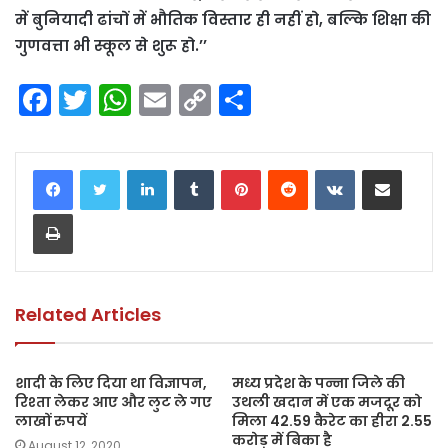
में बुनियादी ढांचों में भौतिक विस्तार ही नहीं हो, बल्कि शिक्षा की
गुणवत्ता भी स्कूल से शुरू हो.’’
F
T
W
E
C
S
a
w
h
m
o
h
c
itt
a
ai
p
ar
LinkedIn
Tumblr
Pinterest
Reddit
VKontakte
Share via Email
e
er
ts
l
y
e
Print
b
A
Li
o
p
n
o
p
k
k
Related Articles
शादी के लिए दिया था विज्ञापन,
मध्य प्रदेश के पन्ना जिले की
रिश्ता लेकर आए और लुट ले गए
उथली खदान में एक मजदूर को
लाखों रुपयें
मिला 42.59 कैरेट का हीरा 2.55
करोड़ में बिका है
August 12, 2020