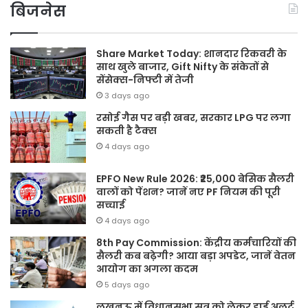
बिजनेस
Share Market Today: शानदार रिकवरी के
साथ खुले बाजार, Gift Nifty के संकेतों से
सेंसेक्स-निफ्टी में तेजी
3 days ago
रसोई गैस पर बड़ी खबर, सरकार LPG पर लगा
सकती है टैक्स
4 days ago
EPFO New Rule 2026: ₹25,000 बेसिक सैलरी
वालों को पेंशन? जानें नए PF नियम की पूरी
सच्चाई
4 days ago
8th Pay Commission: केंद्रीय कर्मचारियों की
सैलरी कब बढ़ेगी? आया बड़ा अपडेट, जानें वेतन
आयोग का अगला कदम
5 days ago
लखनऊ में विधानसभा सत्र को लेकर हाई अलर्ट,