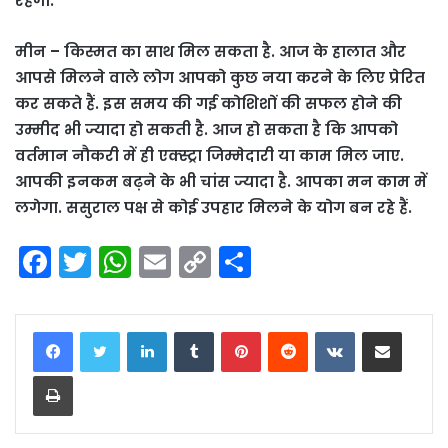
रहेगी.
मीन – किस्मत का साथ मिल सकता है. आज के हालात और
आपसे मिलने वाले लोग आपको कुछ नया करने के लिए प्रेरित
कर सकते हैं. इस समय की गई कोशिशों की सफल होने की
उम्मीद भी ज्यादा हो सकती है. आज हो सकता है कि आपको
वर्तमान नौकरी में ही एक्स्ट्रा जिम्मेदारी या काम मिल जाए.
आपकी इनकम बढ़ने के भी चांस ज्यादा है. आपका मन काम में
लगेगा. ससुराल पक्ष से कोई उपहार मिलने के योग बन रहे हैं.
F
T
W
E
C
S
a
w
h
m
o
h
c
itt
a
ai
p
ar
LinkedIn
Tumblr
Pinterest
Reddit
VKontakte
Share via Email
e
er
ts
l
y
e
Print
b
A
Li
o
p
n