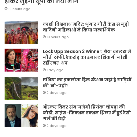
होकर जुड़ेगा यूपी का नया मार्ग
19 hours ago
काशी विश्वनाथ मदिर: शृंगार गौरी केस से जुड़ी
वादिनी महिलाओं ने किया जलाभिषेक
19 hours ago
Lock Upp Season 2 Winner: श्रेया कालरा ने
जीती ट्रॉफी, ₹1 करोड़ का इनाम; शिवांगी जोशी
रहीं रनर-अप
1 day ago
एशिया का इकलौता हिल स्टेशन जहां है गाड़ियों
की ‘नो-एंट्री’!
2 days ago
ऑस्कर विनर संग जमेगी प्रियंका चोपड़ा की
जोड़ी, साइंस-फिक्शन एक्शन थ्रिलर में हुई देसी
गर्ल की एंट्री
2 days ago