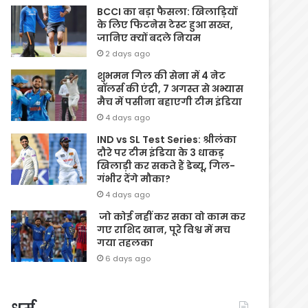
BCCI का बड़ा फैसला: खिलाड़ियों
के लिए फिटनेस टेस्ट हुआ सख्त,
जानिए क्यों बदले नियम
2 days ago
शुभमन गिल की सेना में 4 नेट
बॉलर्स की एंट्री, 7 अगस्त से अभ्यास
मैच में पसीना बहाएगी टीम इंडिया
4 days ago
IND vs SL Test Series: श्रीलंका
दौरे पर टीम इंडिया के 3 धाकड़
खिलाड़ी कर सकते हैं डेब्यू, गिल-
गंभीर देंगे मौका?
4 days ago
जो कोई नहीं कर सका वो काम कर
गए राशिद खान, पूरे विश्व में मच
गया तहलका
6 days ago