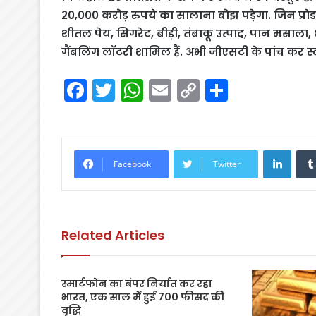
20,000 करोड़ रुपये का सालाना बोझ पड़ेगा. जिन प्रोड
शीतल पेय, सिगरेट, बीड़ी, तंबाकू उत्पाद, पान मसाला
गैंबलिंग लॉटरी शामिल हैं. अभी जीएसटी के पांच कर स्लैब
F
T
W
E
C
S
a
w
h
m
o
h
c
itt
a
ai
p
ar
e
er
ts
l
y
e
Linke
Facebook
Twitter
b
A
Li
o
p
n
o
p
k
Related Articles
k
स्मार्टफोन का बंपर निर्यात कर रहा
भारत, एक साल में हुई 700 फीसद की
वृद्धि