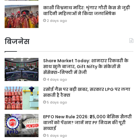
काशी विश्वनाथ मदिर: शृंगार गौरी केस से जुड़ी
वादिनी महिलाओं ने किया जलाभिषेक
2 days ago
बिजनेस
Share Market Today: शानदार रिकवरी के
साथ खुले बाजार, Gift Nifty के संकेतों से
सेंसेक्स-निफ्टी में तेजी
4 days ago
रसोई गैस पर बड़ी खबर, सरकार LPG पर लगा
सकती है टैक्स
5 days ago
EPFO New Rule 2026: ₹25,000 बेसिक सैलरी
वालों को पेंशन? जानें नए PF नियम की पूरी
सच्चाई
5 days ago