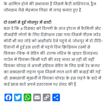
के शामिल होने की संभावना है जिसमें कैरी वाशिंगटन, ड्वैन
जॉनसन जैसे मेहमान लिस्ट में जगह बनाए हुए हैं.
दो रस्मों से हुई जोधपुर में शादी
बता दें कि 4 दिसंबर को दिल्ली के ताज होटल में फैमिली और
वीआईपी लोगों के लिए रिसेप्शन रखा गया जिसमें पीएम नरेंद्र
मोदी भी नए जोड़े को आशीर्वाद देने पहुंचे थे. जोधपुर में दो रीति-
रिवाजों में हुई इस शादी में पहले दिन क्रिश्चियन रस्मों से
प्रियंका-निक ने वेडिंग की. राल्फ लॉरेन के व्हाइट डिजाइनर
गाउॅन में प्रियंका किसी परी की तरह नजर आ रही थीं. वहीं
प्रियंका चोपड़ा ने अपनी इंडियन वेडिंग के लिए डार्क रेड कलर
का सब्यसाची लहंगा चुना जिसमें लाल धागे की कढ़ाई की गई
थी. सब्‍यसाची मुखर्जी ने प्रियंका चोपड़ा के इस लहंगे के बारे में
कई खास बातें अपने इंस्‍टाग्राम पर शेयर की हैं.
F
T
W
E
C
S
a
w
h
m
o
h