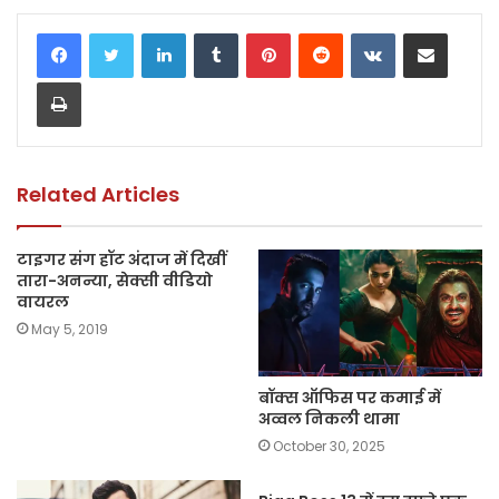
c
itt
a
ai
p
ar
LinkedIn
Tumblr
Pinterest
Reddit
VKontakte
Share via Email
e
er
ts
l
y
e
Print
b
A
Li
o
p
n
o
p
k
k
Related Articles
टाइगर संग हॉट अंदाज में दिखीं
तारा-अनन्या, सेक्सी वीडियो
वायरल
May 5, 2019
बॉक्स ऑफिस पर कमाई में
अव्वल निकली थामा
October 30, 2025