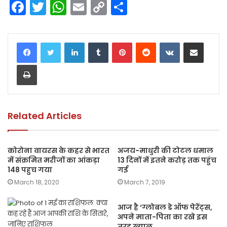
F
T
W
E
C
S
a
w
h
m
o
h
c
itt
a
ai
p
ar
LinkedIn
Tumblr
Pinterest
Reddit
VKontakte
Share via Email
e
er
ts
l
y
e
Print
b
A
Li
o
p
n
o
p
k
k
Related Articles
कोरोना वायरस के कहर से भारत
अजय-माधुरी की टोटल धमाल
में संक्रमित मरीजों का आंकड़ा
13 दिनों में इतने करोड़ तक पहुंच
148 पहुच गया
गई
March 18, 2020
March 7, 2019
आज है ‘ग्लोबल डे ऑफ पेरेंट्स,
अपने माता-पिता का रखे इस
तरह ख्याल