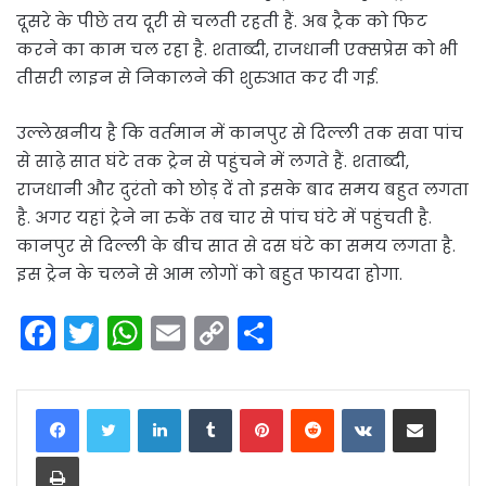
दूसरे के पीछे तय दूरी से चलती रहती हैं. अब ट्रैक को फिट
करने का काम चल रहा है. शताब्दी, राजधानी एक्सप्रेस को भी
तीसरी लाइन से निकालने की शुरुआत कर दी गई.
उल्लेखनीय है कि वर्तमान में कानपुर से दिल्ली तक सवा पांच
से साढ़े सात घंटे तक ट्रेन से पहुंचने में लगते हैं. शताब्दी,
राजधानी और दुरंतो को छोड़ दें तो इसके बाद समय बहुत लगता
है. अगर यहां ट्रेने ना रुकें तब चार से पांच घंटे में पहुंचती है.
कानपुर से दिल्ली के बीच सात से दस घंटे का समय लगता है.
इस ट्रेन के चलने से आम लोगों को बहुत फायदा होगा.
F
T
W
E
C
S
a
w
h
m
o
h
c
itt
a
ai
p
ar
LinkedIn
Tumblr
Pinterest
Reddit
VKontakte
Share via Email
e
er
ts
l
y
e
Print
b
A
Li