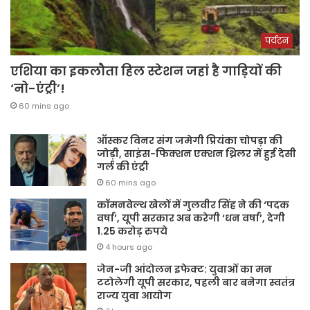
पर्यटन
एशिया का इकलौता हिल स्टेशन जहां है गाड़ियों की
‘नो-एंट्री’!
60 mins ago
ऑस्कर विनर संग जमेगी प्रियंका चोपड़ा की
जोड़ी, साइंस-फिक्शन एक्शन थ्रिलर में हुई देसी
गर्ल की एंट्री
60 mins ago
कॉमनवेल्थ खेलों में गुलवीर सिंह ने की ‘पदक
वर्षा’, यूपी सरकार अब करेगी ‘धन वर्षा’, देगी
1.25 करोड़ रुपये
4 hours ago
जेन-जी आंदोलन इफेक्ट: युवाओं का मन
टटोलेगी यूपी सरकार, पहली बार बनेगा स्वतंत्र
राज्य युवा आयोग