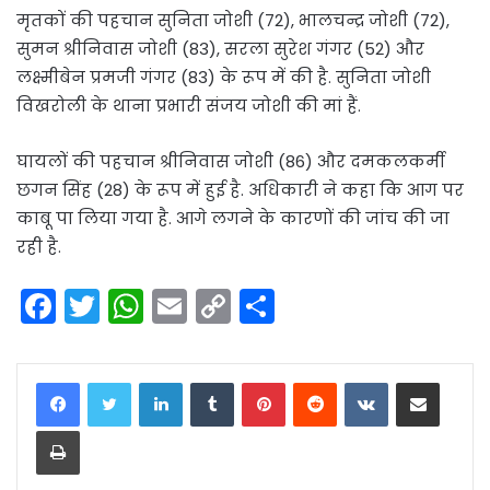
मृतकों की पहचान सुनिता जोशी (72), भालचन्द्र जोशी (72),
सुमन श्रीनिवास जोशी (83), सरला सुरेश गंगर (52) और
लक्ष्मीबेन प्रमजी गंगर (83) के रूप में की है. सुनिता जोशी
विखरोली के थाना प्रभारी संजय जोशी की मां हैं.
घायलों की पहचान श्रीनिवास जोशी (86) और दमकलकर्मी
छगन सिंह (28) के रूप में हुई है. अधिकारी ने कहा कि आग पर
काबू पा लिया गया है. आगे लगने के कारणों की जांच की जा
रही है.
F
T
W
E
C
S
a
w
h
m
o
h
c
itt
a
ai
p
ar
LinkedIn
Tumblr
Pinterest
Reddit
VKontakte
Share via Email
e
er
ts
l
y
e
Print
b
A
Li
o
p
n