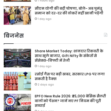
7 hours ago
सीएम योगी की बड़ी घोषणा, बोले- अब घुमंतू
समाज को दर-दर की ठोकरें नहीं खानी पड़ेंगी
1 day ago
बिजनेस
Share Market Today: शानदार रिकवरी के
साथ खुले बाजार, Gift Nifty के संकेतों से
सेंसेक्स-निफ्टी में तेजी
1 day ago
रसोई गैस पर बड़ी खबर, सरकार LPG पर लगा
सकती है टैक्स
2 days ago
EPFO New Rule 2026: ₹25,000 बेसिक सैलरी
वालों को पेंशन? जानें नए PF नियम की पूरी
सच्चाई