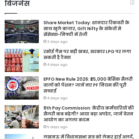
बिजनेस
Share Market Today: शानदार रिकवरी के
साथ खुले बाजार, Gift Nifty के संकेतों से
सेंसेक्स-निफ्टी में तेजी
3 days ago
रसोई गैस पर बड़ी खबर, सरकार LPG पर लगा
सकती है टैक्स
4 days ago
EPFO New Rule 2026: ₹25,000 बेसिक सैलरी
वालों को पेंशन? जानें नए PF नियम की पूरी
सच्चाई
4 days ago
8th Pay Commission: केंद्रीय कर्मचारियों की
सैलरी कब बढ़ेगी? आया बड़ा अपडेट, जानें वेतन
आयोग का अगला कदम
5 days ago
लखनऊ में विधानसभा सत्र को लेकर हाई अलर्ट,