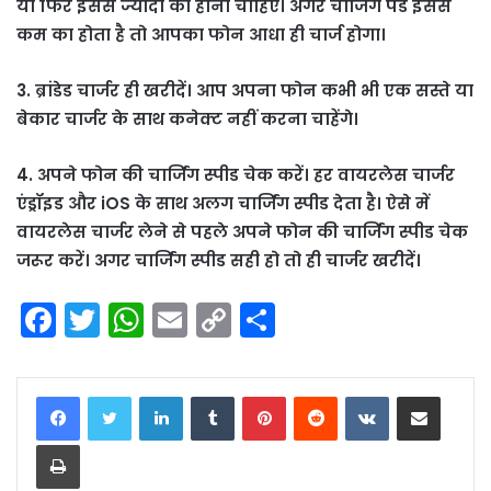
या फिर इससे ज्यादा का होना चाहिए। अगर चार्जिंग पैड इससे
कम का होता है तो आपका फोन आधा ही चार्ज होगा।
3. ब्रांडेड चार्जर ही खरीदें। आप अपना फोन कभी भी एक सस्ते या
बेकार चार्जर के साथ कनेक्ट नहीं करना चाहेंगे।
4. अपने फोन की चार्जिंग स्पीड चेक करें। हर वायरलेस चार्जर
एंड्रॉइड और iOS के साथ अलग चार्जिंग स्पीड देता है। ऐसे में
वायरलेस चार्जर लेने से पहले अपने फोन की चार्जिंग स्पीड चेक
जरूर करें। अगर चार्जिंग स्पीड सही हो तो ही चार्जर खरीदें।
F
T
W
E
C
S
a
w
h
m
o
h
c
itt
a
ai
p
ar
LinkedIn
Tumblr
Pinterest
Reddit
VKontakte
Share via Email
e
er
ts
l
y
e
Print
b
A
Li