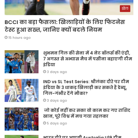
खेल
BCCI का बड़ा फैसला: खिलाड़ियों के लिए फिटनेस
टेस्ट हुआ सख्त, जानिए क्यों बदले नियम
15 hours ago
शुभमन गिल की सेना में 4 नेट बॉलर्स की एंट्री,
7 अगस्त से अभ्यास मैच में पसीना बहाएगी टीम
इंडिया
3 days ago
IND vs SL Test Series: श्रीलंका दौरे पर टीम
इंडिया के 3 धाकड़ खिलाड़ी कर सकते हैं डेब्यू,
गिल-गंभीर देंगे मौका?
3 days ago
जो कोई नहीं कर सका वो काम कर गए राशिद
खान, पूरे विश्व में मच गया तहलका
5 days ago
भारत दौरे पर आएगी Australia U19 टीम