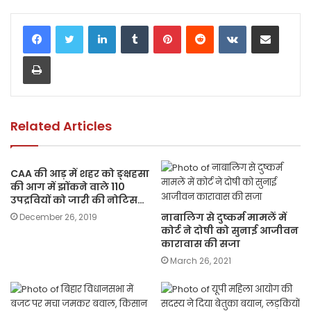
c
itt
a
ai
p
ar
LinkedIn
Tumblr
Pinterest
Reddit
VKontakte
Share via Email
e
er
ts
l
y
e
Print
b
A
Li
o
p
n
o
p
k
k
Related Articles
CAA की आड़ में शहर को ङ्क्षहसा
की आग में झोंकने वाले 110
उपद्रवियों को जारी की नोटिस…
नाबालिग से दुष्कर्म मामलें में
December 26, 2019
कोर्ट ने दोषी को सुनाई आजीवन
कारावास की सजा
March 26, 2021