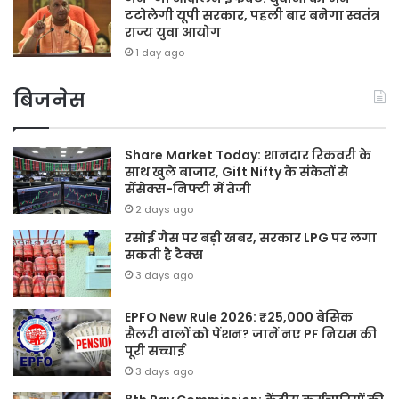
टटोलेगी यूपी सरकार, पहली बार बनेगा स्वतंत्र
राज्य युवा आयोग
1 day ago
बिजनेस
Share Market Today: शानदार रिकवरी के
साथ खुले बाजार, Gift Nifty के संकेतों से
सेंसेक्स-निफ्टी में तेजी
2 days ago
रसोई गैस पर बड़ी खबर, सरकार LPG पर लगा
सकती है टैक्स
3 days ago
EPFO New Rule 2026: ₹25,000 बेसिक
सैलरी वालों को पेंशन? जानें नए PF नियम की
पूरी सच्चाई
3 days ago