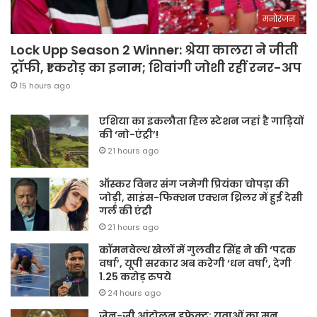
मनोरंजन
Lock Upp Season 2 Winner: श्रेया कालरा ने जीती
ट्रॉफी, ₹1 करोड़ का इनाम; शिवांगी जोशी रहीं रनर-अप
15 hours ago
एशिया का इकलौता हिल स्टेशन जहां है गाड़ियों
की ‘नो-एंट्री’!
21 hours ago
ऑस्कर विनर संग जमेगी प्रियंका चोपड़ा की
जोड़ी, साइंस-फिक्शन एक्शन थ्रिलर में हुई देसी
गर्ल की एंट्री
21 hours ago
कॉमनवेल्थ खेलों में गुलवीर सिंह ने की ‘पदक
वर्षा’, यूपी सरकार अब करेगी ‘धन वर्षा’, देगी
1.25 करोड़ रुपये
24 hours ago
जेन-जी आंदोलन इफेक्ट: युवाओं का मन