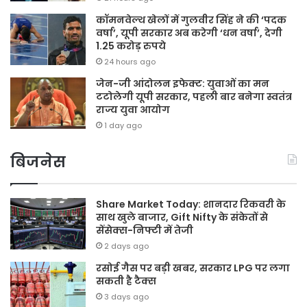
कॉमनवेल्थ खेलों में गुलवीर सिंह ने की ‘पदक
वर्षा’, यूपी सरकार अब करेगी ‘धन वर्षा’, देगी
1.25 करोड़ रुपये
24 hours ago
जेन-जी आंदोलन इफेक्ट: युवाओं का मन
टटोलेगी यूपी सरकार, पहली बार बनेगा स्वतंत्र
राज्य युवा आयोग
1 day ago
बिजनेस
Share Market Today: शानदार रिकवरी के
साथ खुले बाजार, Gift Nifty के संकेतों से
सेंसेक्स-निफ्टी में तेजी
2 days ago
रसोई गैस पर बड़ी खबर, सरकार LPG पर लगा
सकती है टैक्स
3 days ago