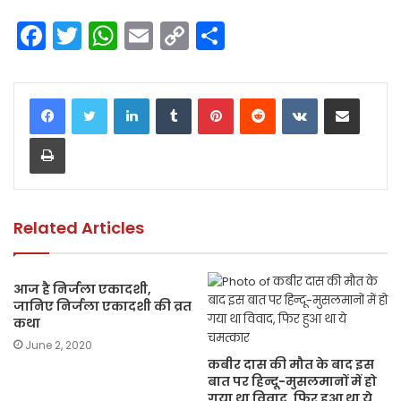
F
T
W
E
C
S
a
w
h
m
o
h
c
itt
a
ai
p
ar
LinkedIn
Tumblr
Pinterest
Reddit
VKontakte
Share via Email
e
er
ts
l
y
e
Print
b
A
Li
o
p
n
o
p
k
k
Related Articles
आज है निर्जला एकादशी,
जानिए निर्जला एकादशी की व्रत
कथा
June 2, 2020
कबीर दास की मौत के बाद इस
बात पर हिन्दू-मुसलमानों में हो
गया था विवाद, फिर हुआ था ये