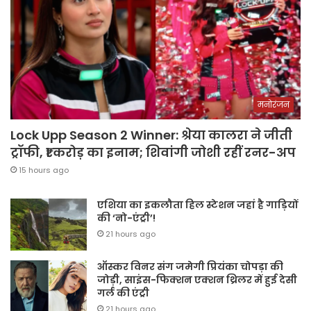
मनोरंजन
Lock Upp Season 2 Winner: श्रेया कालरा ने जीती
ट्रॉफी, ₹1 करोड़ का इनाम; शिवांगी जोशी रहीं रनर-अप
15 hours ago
एशिया का इकलौता हिल स्टेशन जहां है गाड़ियों
की ‘नो-एंट्री’!
21 hours ago
ऑस्कर विनर संग जमेगी प्रियंका चोपड़ा की
जोड़ी, साइंस-फिक्शन एक्शन थ्रिलर में हुई देसी
गर्ल की एंट्री
21 hours ago