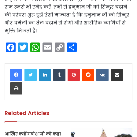
राम उनसे भी स्‍नेह करें। तभी से हनुमान जी को सिन्दूर चढ़ाने
की परंपरा शुरू हुई। ऐसी मान्‍यता है कि हनुमान जी को सिन्दूर
और चमेली का तेल चढ़ाने से रोगों और शारीरिक व्याधियों से
मुक्ति मिलती है।
F
T
W
E
C
S
a
w
h
m
o
h
c
itt
a
ai
p
ar
LinkedIn
Tumblr
Pinterest
Reddit
VKontakte
Share via Email
e
er
ts
l
y
e
Print
b
A
Li
o
p
n
o
p
k
k
Related Articles
आखिर क्यों गणेश जी को कहा