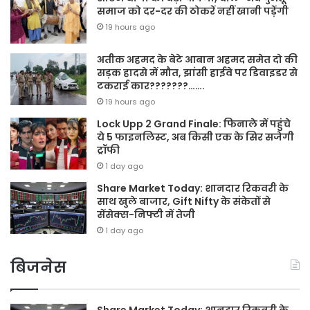
समाज को दर-दर की ठोकरें नहीं खानी पड़ेंगी
19 hours ago
अतीक अहमद के बेटे आबान अहमद समेत दो की
सड़क हादसे में मौत, झांसी हाईवे पर डिवाइडर से
टकराई कार???????…….
19 hours ago
Lock Upp 2 Grand Finale: फिनाले में पहुंचे
ये 5 फाइनलिस्ट, अब किसी एक के सिर सजेगी
ट्रॉफी
1 day ago
Share Market Today: शानदार रिकवरी के
साथ खुले बाजार, Gift Nifty के संकेतों से
सेंसेक्स-निफ्टी में तेजी
1 day ago
बिजनेस
Share Market Today: शानदार रिकवरी के