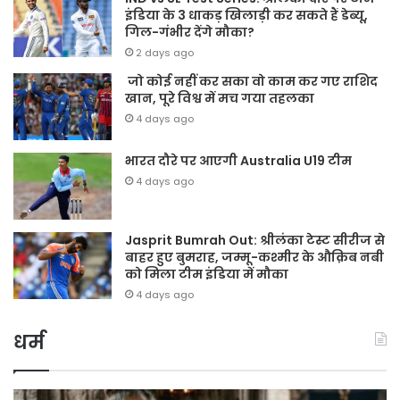
इंडिया के 3 धाकड़ खिलाड़ी कर सकते हैं डेब्यू,
गिल-गंभीर देंगे मौका?
2 days ago
जो कोई नहीं कर सका वो काम कर गए राशिद
खान, पूरे विश्व में मच गया तहलका
4 days ago
भारत दौरे पर आएगी Australia U19 टीम
4 days ago
Jasprit Bumrah Out: श्रीलंका टेस्ट सीरीज से
बाहर हुए बुमराह, जम्मू-कश्मीर के औक़िब नबी
को मिला टीम इंडिया में मौका
4 days ago
धर्म