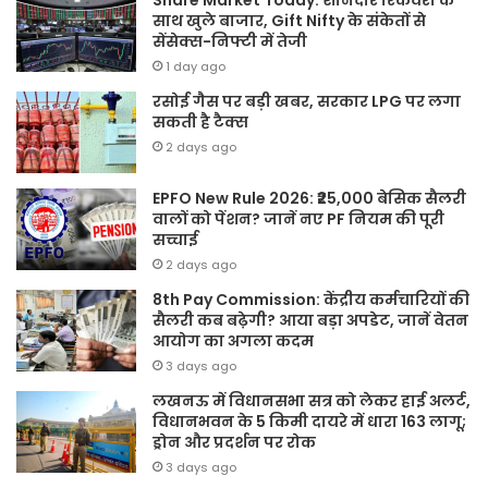
साथ खुले बाजार, Gift Nifty के संकेतों से
सेंसेक्स-निफ्टी में तेजी
1 day ago
रसोई गैस पर बड़ी खबर, सरकार LPG पर लगा
सकती है टैक्स
2 days ago
EPFO New Rule 2026: ₹25,000 बेसिक सैलरी
वालों को पेंशन? जानें नए PF नियम की पूरी
सच्चाई
2 days ago
8th Pay Commission: केंद्रीय कर्मचारियों की
सैलरी कब बढ़ेगी? आया बड़ा अपडेट, जानें वेतन
आयोग का अगला कदम
3 days ago
लखनऊ में विधानसभा सत्र को लेकर हाई अलर्ट,
विधानभवन के 5 किमी दायरे में धारा 163 लागू;
ड्रोन और प्रदर्शन पर रोक
3 days ago