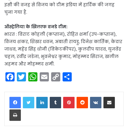
इसी की वजह से विजय को टीम इंडिया में हार्दिक की जगह
चुना गया है.
ऑस्ट्रेलिया के खिलाफ वनडे टीम:
भारत : विराट कोहली (कप्तान), रोहित शर्मा (उप-कप्तान),
विजय शंकर, शिखर धवन, अंबाती रायडू, दिनेश कार्तिक, केदार
जाधव, महेंद्र सिंह धोनी (विकेटकीपर), कुलदीप यादव, युजवेंद्र
चहल, रवींद्र जडेजा, भुवनेश्वर कुमार, मोहम्मद सिराज, खलील
अहमद और मोहम्मद शमी.
F
T
W
E
C
S
a
w
h
m
o
h
c
itt
a
ai
p
ar
LinkedIn
Tumblr
Pinterest
Reddit
VKontakte
Share via Email
e
er
ts
l
y
e
Print
b
A
Li
o
p
n