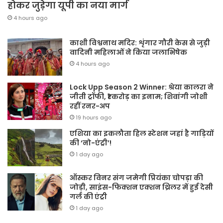
होकर जुड़ेगा यूपी का नया मार्ग
4 hours ago
काशी विश्वनाथ मदिर: शृंगार गौरी केस से जुड़ी
वादिनी महिलाओं ने किया जलाभिषेक
4 hours ago
Lock Upp Season 2 Winner: श्रेया कालरा ने
जीती ट्रॉफी, ₹1 करोड़ का इनाम; शिवांगी जोशी
रहीं रनर-अप
19 hours ago
एशिया का इकलौता हिल स्टेशन जहां है गाड़ियों
की ‘नो-एंट्री’!
1 day ago
ऑस्कर विनर संग जमेगी प्रियंका चोपड़ा की
जोड़ी, साइंस-फिक्शन एक्शन थ्रिलर में हुई देसी
गर्ल की एंट्री
1 day ago