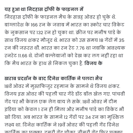
यह हुआ था निदहास ट्रॉफी के फाइनल में
निदहास ट्रॉफी के फाइनल मैच के सत्रह ओवर हो चुके थे.
बांग्लादेश के 166 रन के जवाब में भारत का स्कोर चार विकेट
के नुकसान पर 132 रन हो चुका था. क्रीज पर मनीष पांडे के
साथ विजय शंकर मौजूद थे. भारत को उस समय 18 गेंदों में 35
रन की जरूरत थी. भारत का रन रेट 7.76 था जबकि आवश्यक
रनरेट 11.66 थे. दोनों बल्लेबाजों को देख कर लग नहीं रहा था
कि मैच भारत के हाथ से निकल चुका है.
विजय के
खराब प्रदर्शन के बाद दिनेश कार्तिक ने पलटा मैच
18वें ओवर में मुस्तफिजुर रहमान के सामने थे विजय शंकर.
विजय इस ओवर की पहली चार गेंदे डॉट बॉल खेल गए. पांचवी
गेंद पर भी केवल एक लेग बाय ले सके. 18वें ओवर में टीम
इंडिया को केवल 1 रन ही मिला और मनीष पांडे का विकेट भी
खो दिया. अब भारत के सामने 12 गेंदों पर 34 रन का मुश्किल
लक्ष्य था. दिनेश कार्तिक ने 19वें ओवर की पहली गेंद दिनेश
कार्तिक का छक्का, दूसरी गेंद चौका, तीसरी गेंद फिर छक्का,