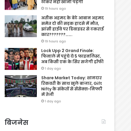
ठोकरें नहीं खानी पड़ेंगी
19 hours ago
अतीक अहमद के बेटे आबान अहमद
समेत दो की सड़क हादसे में मौत,
झांसी हाईवे पर डिवाइडर से टकराई
कार???????…….
19 hours ago
Lock Upp 2 Grand Finale:
फिनाले में पहुंचे ये 5 फाइनलिस्ट,
अब किसी एक के सिर सजेगी ट्रॉफी
1 day ago
Share Market Today: शानदार
रिकवरी के साथ खुले बाजार, Gift
Nifty के संकेतों से सेंसेक्स-निफ्टी
में तेजी
1 day ago
बिजनेस