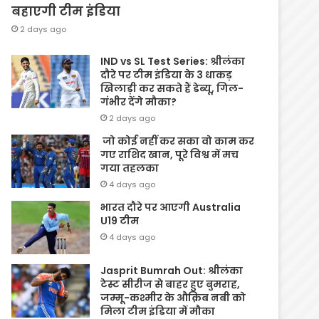
बहाएगी टीम इंडिया
2 days ago
IND vs SL Test Series: श्रीलंका
दौरे पर टीम इंडिया के 3 धाकड़
खिलाड़ी कर सकते हैं डेब्यू, गिल-
गंभीर देंगे मौका?
2 days ago
जो कोई नहीं कर सका वो काम कर
गए राशिद खान, पूरे विश्व में मच
गया तहलका
4 days ago
भारत दौरे पर आएगी Australia
U19 टीम
4 days ago
Jasprit Bumrah Out: श्रीलंका
टेस्ट सीरीज से बाहर हुए बुमराह,
जम्मू-कश्मीर के औक़िब नबी को
मिला टीम इंडिया में मौका