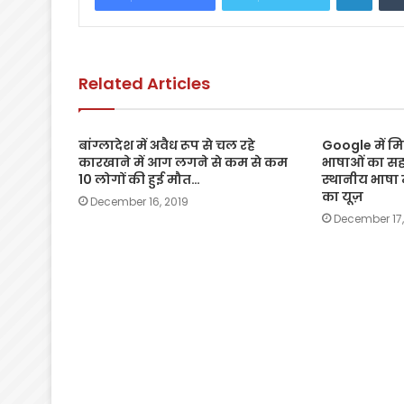
b
A
Li
o
p
n
o
p
k
Related Articles
k
बांग्लादेश में अवैध रूप से चल रहे
Google में म
कारखाने में आग लगने से कम से कम
भाषाओं का सह
10 लोगों की हुई मौत…
स्थानीय भाषा म
का यूज़
December 16, 2019
December 17