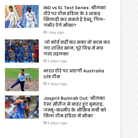
IND vs SL Test Series: श्रीलंका
दौरे पर टीम इंडिया के 3 धाकड़
खिलाड़ी कर सकते हैं डेब्यू, गिल-
गंभीर देंगे मौका?
1 day ago
जो कोई नहीं कर सका वो काम कर
गए राशिद खान, पूरे विश्व में मच
गया तहलका
3 days ago
भारत दौरे पर आएगी Australia
U19 टीम
3 days ago
Jasprit Bumrah Out: श्रीलंका
टेस्ट सीरीज से बाहर हुए बुमराह,
जम्मू-कश्मीर के औक़िब नबी को
मिला टीम इंडिया में मौका
3 days ago