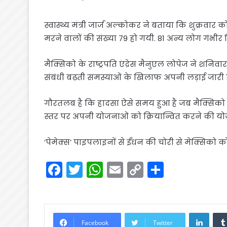
स्वास्थ्य मंत्री जार्ज अल्कोकर ने बताया कि शुक्र
मरने वालों की संख्या 79 हो गयी. 81 अन्य लोग गंभीर स्थि
मैक्सिको के राष्ट्रपति एंद्रेस मैनुएल लोपेज ने शनिवा
संबंधी बढ़ती समस्याओं के खिलाफ अपनी लड़ाई जारी
गौरतलब है कि हादसा ऐसे समय हुआ है जब मैक्सिको के र
स्तर पर अपनी योजनाओं को क्रियान्वित करने की योजन
‘पेमेक्स’ पाइपलाइनों से ईंधन की चोरी से मेक्सिको 
F
T
W
E
C
S
a
w
h
m
o
h
c
itt
a
ai
p
ar
e
er
ts
l
y
e
Linke
Facebook
Twitter