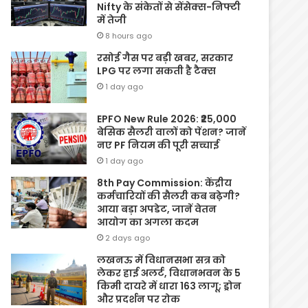
Nifty के संकेतों से सेंसेक्स-निफ्टी
में तेजी
8 hours ago
रसोई गैस पर बड़ी खबर, सरकार
LPG पर लगा सकती है टैक्स
1 day ago
EPFO New Rule 2026: ₹25,000
बेसिक सैलरी वालों को पेंशन? जानें
नए PF नियम की पूरी सच्चाई
1 day ago
8th Pay Commission: केंद्रीय
कर्मचारियों की सैलरी कब बढ़ेगी?
आया बड़ा अपडेट, जानें वेतन
आयोग का अगला कदम
2 days ago
लखनऊ में विधानसभा सत्र को
लेकर हाई अलर्ट, विधानभवन के 5
किमी दायरे में धारा 163 लागू; ड्रोन
और प्रदर्शन पर रोक