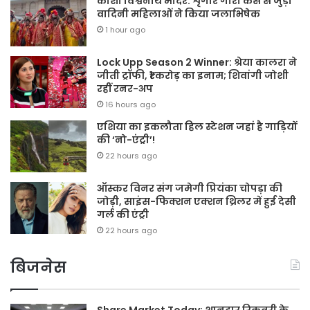
काशी विश्वनाथ मदिर: शृंगार गौरी केस से जुड़ी
वादिनी महिलाओं ने किया जलाभिषेक
1 hour ago
Lock Upp Season 2 Winner: श्रेया कालरा ने
जीती ट्रॉफी, ₹1 करोड़ का इनाम; शिवांगी जोशी
रहीं रनर-अप
16 hours ago
एशिया का इकलौता हिल स्टेशन जहां है गाड़ियों
की ‘नो-एंट्री’!
22 hours ago
ऑस्कर विनर संग जमेगी प्रियंका चोपड़ा की
जोड़ी, साइंस-फिक्शन एक्शन थ्रिलर में हुई देसी
गर्ल की एंट्री
22 hours ago
बिजनेस