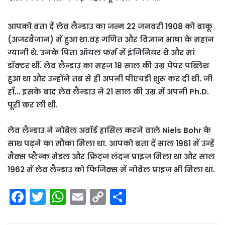
आपको बता दें लेव लैन्डाउ का जन्म 22 जनवरी 1908 को बाकू
(अजरबैजान) में हुआ था.वह गणित और विज्ञान भाषा के महान
ग्यानी थे. उनके पिता ऑयल फर्म में इंजिनियर थे और मां
डॉक्टर थीं. लेव लैन्डाउ का महज 18 साल की उम्र पेपर पब्लिश
हुआ था और उन्होंने तब से ही अपनी पीएचडी शुरू कर दी थी. जी
हाँ… इसके बाद लेव लैन्डाउ ने 21 साल की उम्र में अपनी Ph.D.
पूरी कर ली थी.
लेव लैन्डाउ ने नोबेल अवॉर्ड हासिल करने वाले Niels Bohr के
साथ पढ़ने का मौका मिला था. आपको बता दें साल 1961 में उन्हें
मैक्स प्लैन्क मेडल और फ्रिट्ज लंदन प्राइज मिला था और साल
1962 में लेव लैन्डाउ को फिजिक्स में नोबेल प्राइज भी मिला था.
F
T
W
E
C
S
a
w
h
m
o
h