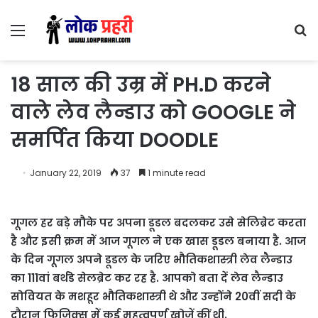
Menu
S
fo
18 साल की उम्र में PH.D करने
वाले लेव लैन्डाउ को GOOGLE ने
समर्पित किया DOODLE
January 22, 2019
37
1 minute read
गूगल हर बड़े मौके पर अपना डूडल बदलकर उसे सेलिब्रेट करता
है और इसी क्रम में आज गूगल ने एक खास डूडल बनाया है. आज
के दिन गूगल अपने डूडल के जरिए भौतिकशास्त्री लेव लैन्डाउ
का 111वां बर्थडे सेलब्रेट कर रह है. आपको बता दें लेव लैन्डाउ
सोवियत के मशहूर भौतिकशास्त्री थे और उन्होंने 20वीं सदी के
दौरान फिजिक्स में कई महत्वपूर्ण खोजें कीं थी.