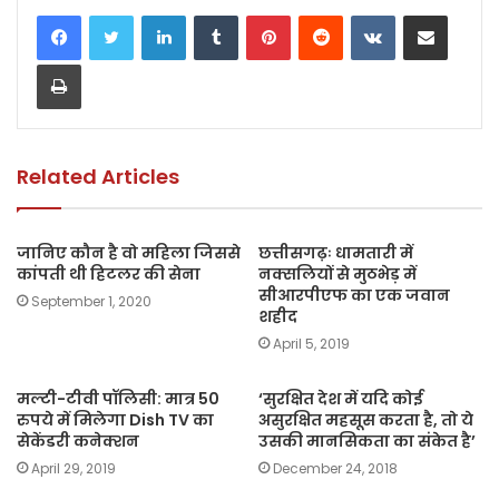
c
itt
a
ai
p
ar
LinkedIn
Tumblr
Pinterest
Reddit
VKontakte
Share via Email
e
er
ts
l
y
e
Print
b
A
Li
o
p
n
o
p
k
k
Related Articles
जानिए कौन है वो महिला जिससे
छत्तीसगढ़ः धामतारी में
कांपती थी हिटलर की सेना
नक्सलियों से मुठभेड़ में
सीआरपीएफ का एक जवान
September 1, 2020
शहीद
April 5, 2019
मल्टी-टीवी पॉलिसी: मात्र 50
‘सुरक्षित देश में यदि कोई
रुपये में मिलेगा Dish TV का
असुरक्षित महसूस करता है, तो ये
सेकेंडरी कनेक्शन
उसकी मानसिकता का संकेत है’
April 29, 2019
December 24, 2018