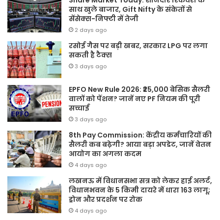
Share Market Today: शानदार रिकवरी के
साथ खुले बाजार, Gift Nifty के संकेतों से
सेंसेक्स-निफ्टी में तेजी
2 days ago
रसोई गैस पर बड़ी खबर, सरकार LPG पर लगा
सकती है टैक्स
3 days ago
EPFO New Rule 2026: ₹25,000 बेसिक सैलरी
वालों को पेंशन? जानें नए PF नियम की पूरी
सच्चाई
3 days ago
8th Pay Commission: केंद्रीय कर्मचारियों की
सैलरी कब बढ़ेगी? आया बड़ा अपडेट, जानें वेतन
आयोग का अगला कदम
4 days ago
लखनऊ में विधानसभा सत्र को लेकर हाई अलर्ट,
विधानभवन के 5 किमी दायरे में धारा 163 लागू;
ड्रोन और प्रदर्शन पर रोक
4 days ago