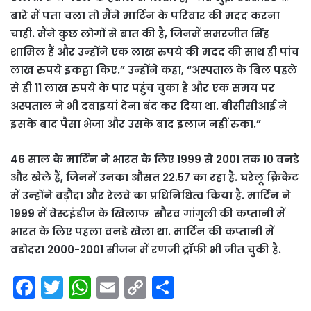
बारे में पता चला तो मैंने मार्टिन के परिवार की मदद करना
चाही. मैंने कुछ लोगों से बात की है, जिनमें समरजीत सिंह
शामिल हैं और उन्होंने एक लाख रुपये की मदद की साथ ही पांच
लाख रुपये इकट्ठा किए.” उन्होंने कहा, “अस्पताल के बिल पहले
से ही 11 लाख रुपये के पार पहुंच चुका है और एक समय पर
अस्पताल ने भी दवाइयां देना बंद कर दिया था. बीसीसीआई ने
इसके बाद पैसा भेजा और उसके बाद इलाज नहीं रुका.”
46 साल के मार्टिन ने भारत के लिए 1999 से 2001 तक 10 वनडे
और खेले हैं, जिनमें उनका औसत 22.57 का रहा है. घरेलू क्रिकेट
में उन्होंने बड़ौदा और रेलवे का प्रधिनिधित्व किया है. मार्टिन ने
1999 में वेस्टइंडीज के खिलाफ सौरव गांगुली की कप्तानी में
भारत के लिए पहला वनडे खेला था. मार्टिन की कप्तानी में
वडोदरा 2000-2001 सीजन में रणजी ट्रॉफी भी जीत चुकी है.
F
T
W
E
C
S
a
w
h
m
o
h