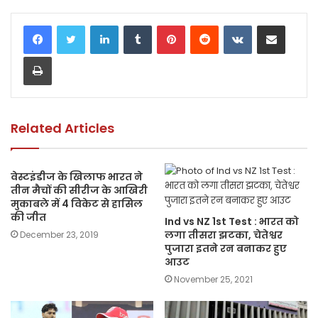
c
itt
a
ai
p
ar
LinkedIn
Tumblr
Pinterest
Reddit
VKontakte
Share via Email
e
er
ts
l
y
e
Print
b
A
Li
o
p
n
o
p
k
k
Related Articles
वेस्टइंडीज के खिलाफ भारत ने
तीन मैचों की सीरीज के आखिरी
मुकाबले में 4 विकेट से हासिल
की जीत
Ind vs NZ 1st Test : भारत को
लगा तीसरा झटका, चेतेश्वर
December 23, 2019
पुजारा इतने रन बनाकर हुए
आउट
November 25, 2021