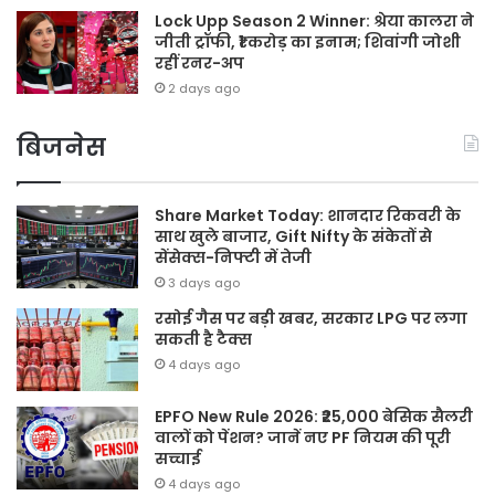
Lock Upp Season 2 Winner: श्रेया कालरा ने
जीती ट्रॉफी, ₹1 करोड़ का इनाम; शिवांगी जोशी
रहीं रनर-अप
2 days ago
बिजनेस
Share Market Today: शानदार रिकवरी के
साथ खुले बाजार, Gift Nifty के संकेतों से
सेंसेक्स-निफ्टी में तेजी
3 days ago
रसोई गैस पर बड़ी खबर, सरकार LPG पर लगा
सकती है टैक्स
4 days ago
EPFO New Rule 2026: ₹25,000 बेसिक सैलरी
वालों को पेंशन? जानें नए PF नियम की पूरी
सच्चाई
4 days ago