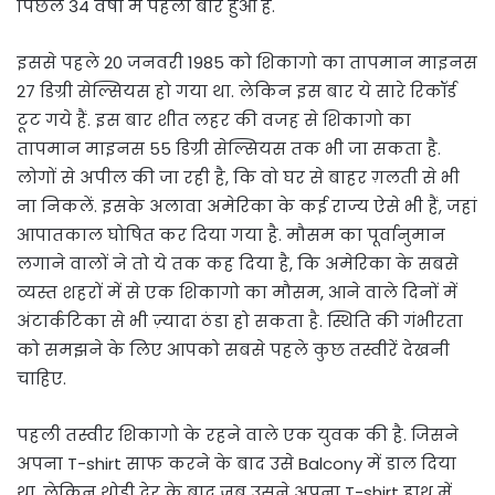
पिछले 34 वर्षों में पहली बार हुआ है.
इससे पहले 20 जनवरी 1985 को शिकागो का तापमान माइनस
27 डिग्री सेल्सियस हो गया था. लेकिन इस बार ये सारे रिकॉर्ड
टूट गये हैं. इस बार शीत लहर की वजह से शिकागो का
तापमान माइनस 55 डिग्री सेल्सियस तक भी जा सकता है.
लोगों से अपील की जा रही है, कि वो घर से बाहर ग़लती से भी
ना निकलें. इसके अलावा अमेरिका के कई राज्य ऐसे भी हैं, जहां
आपातकाल घोषित कर दिया गया है. मौसम का पूर्वानुमान
लगाने वालों ने तो ये तक कह दिया है, कि अमेरिका के सबसे
व्यस्त शहरों में से एक शिकागो का मौसम, आने वाले दिनों में
अंटार्कटिका से भी ज़्यादा ठंडा हो सकता है. स्थिति की गंभीरता
को समझने के लिए आपको सबसे पहले कुछ तस्वीरें देखनी
चाहिए.
पहली तस्वीर शिकागो के रहने वाले एक युवक की है. जिसने
अपना T-shirt साफ करने के बाद उसे Balcony में डाल दिया
था. लेकिन थोड़ी देर के बाद जब उसने अपना T-shirt हाथ में