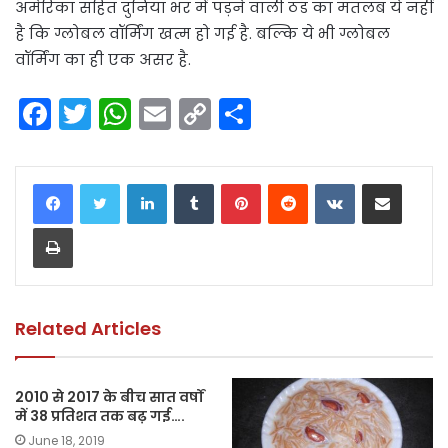
अमेरिका सहित दुनिया भर में पड़ने वाली ठंड का मतलब ये नहीं
है कि ग्लोबल वॉर्मिंग खत्म हो गई है. बल्कि ये भी ग्लोबल
वॉर्मिंग का ही एक असर है.
F
T
W
E
C
S
a
w
h
m
o
h
c
itt
a
ai
p
ar
LinkedIn
Tumblr
Pinterest
Reddit
VKontakte
Share via Email
e
er
ts
l
y
e
Print
b
A
Li
o
p
n
o
p
k
k
Related Articles
2010 से 2017 के बीच सात वर्षों
में 38 प्रतिशत तक बढ़ गई….
June 18, 2019