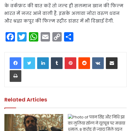
के वर्कफ्रंट की बात करें तो जल्द ही सलमान खान की फिल्म
भारत में नजर आने वाली हैं. इसके अलावा नोरा वरुण धवन
और श्रद्धा कपूर की फिल्म स्ट्रीट डांसर में भी दिखाई देंगी.
F
T
W
E
C
S
a
w
h
m
o
h
c
itt
a
ai
p
ar
LinkedIn
Tumblr
Pinterest
Reddit
VKontakte
Share via Email
e
er
ts
l
y
e
Print
b
A
Li
o
p
n
o
p
k
k
Related Articles