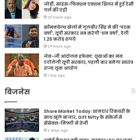
जोड़ी, साइंस-फिक्शन एक्शन थ्रिलर में हुई देसी
गर्ल की एंट्री
20 hours ago
कॉमनवेल्थ खेलों में गुलवीर सिंह ने की ‘पदक
वर्षा’, यूपी सरकार अब करेगी ‘धन वर्षा’, देगी
1.25 करोड़ रुपये
24 hours ago
जेन-जी आंदोलन इफेक्ट: युवाओं का मन
टटोलेगी यूपी सरकार, पहली बार बनेगा स्वतंत्र
राज्य युवा आयोग
1 day ago
बिजनेस
Share Market Today: शानदार रिकवरी के
साथ खुले बाजार, Gift Nifty के संकेतों से
सेंसेक्स-निफ्टी में तेजी
2 days ago