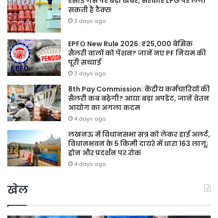
रसोई गैस पर बड़ी खबर, सरकार LPG पर लगा
सकती है टैक्स
3 days ago
EPFO New Rule 2026: ₹25,000 बेसिक
सैलरी वालों को पेंशन? जानें नए PF नियम की
पूरी सच्चाई
3 days ago
8th Pay Commission: केंद्रीय कर्मचारियों की
सैलरी कब बढ़ेगी? आया बड़ा अपडेट, जानें वेतन
आयोग का अगला कदम
4 days ago
लखनऊ में विधानसभा सत्र को लेकर हाई अलर्ट,
विधानभवन के 5 किमी दायरे में धारा 163 लागू;
ड्रोन और प्रदर्शन पर रोक
4 days ago
खेल