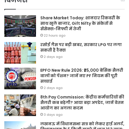
बिजनेस
Share Market Today: शानदार रिकवरी के
साथ खुले बाजार, Gift Nifty के संकेतों से
सेंसेक्स-निफ्टी में तेजी
22 hours ago
रसोई गैस पर बड़ी खबर, सरकार LPG पर लगा
सकती है टैक्स
2 days ago
EPFO New Rule 2026: ₹25,000 बेसिक सैलरी
वालों को पेंशन? जानें नए PF नियम की पूरी
सच्चाई
2 days ago
8th Pay Commission: केंद्रीय कर्मचारियों की
सैलरी कब बढ़ेगी? आया बड़ा अपडेट, जानें वेतन
आयोग का अगला कदम
3 days ago
लखनऊ में विधानसभा सत्र को लेकर हाई अलर्ट,