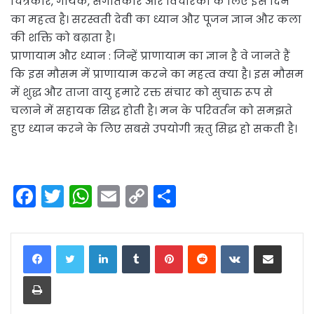
चित्रकार, गायक, संगीतकार और विचारकों के लिए इस दिन
का महत्व है। सरस्वती देवी का ध्यान और पूजन ज्ञान और कला
की शक्ति को बढ़ाता है।
प्राणायाम और ध्यान : जिन्हें प्राणायाम का ज्ञान है वे जानते हैं
कि इस मौसम में प्राणायाम करने का महत्व क्या है। इस मौसम
में शुद्ध और ताजा वायु हमारे रक्त संचार को सुचारु रूप से
चलाने में सहायक सिद्ध होती है। मन के परिवर्तन को समझते
हुए ध्यान करने के लिए सबसे उपयोगी ऋतु सिद्ध हो सकती है।
F
T
W
E
C
S
a
w
h
m
o
h
c
itt
a
ai
p
ar
LinkedIn
Tumblr
Pinterest
Reddit
VKontakte
Share via Email
e
er
ts
l
y
e
Print
b
A
Li
o
p
n